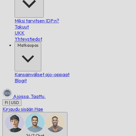
Miksi tarvitsen IDP:n?
Takuut
UKK
Yhteystiedot
Matkaopas
Kansainväliset ajo-oppaat
Blogit
Ajoissa,
Taattu.
FI | USD
Kirjaudu sisään
Hae
24/7
Chat