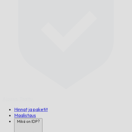
Ajoissa,
Taattu.
Hinnat ja paketit
Maalistaus
Mikä on IDP?