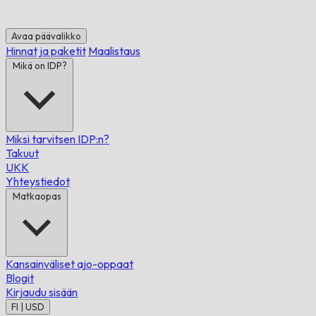
Avaa päävalikko
Hinnat ja paketit
Maalistaus
Mikä on IDP?
Miksi tarvitsen IDP:n?
Takuut
UKK
Yhteystiedot
Matkaopas
Kansainväliset ajo-oppaat
Blogit
Kirjaudu sisään
FI | USD