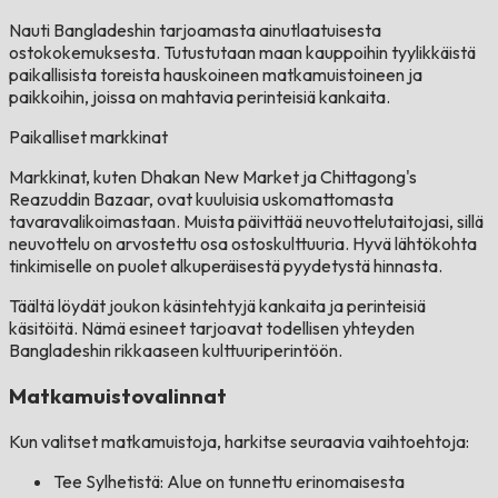
Nauti Bangladeshin tarjoamasta ainutlaatuisesta
ostokokemuksesta. Tutustutaan maan kauppoihin tyylikkäistä
paikallisista toreista hauskoineen matkamuistoineen ja
paikkoihin, joissa on mahtavia perinteisiä kankaita.
Paikalliset markkinat
Markkinat, kuten Dhakan New Market ja Chittagong's
Reazuddin Bazaar, ovat kuuluisia uskomattomasta
tavaravalikoimastaan. Muista päivittää neuvottelutaitojasi, sillä
neuvottelu on arvostettu osa ostoskulttuuria. Hyvä lähtökohta
tinkimiselle on puolet alkuperäisestä pyydetystä hinnasta.
Täältä löydät joukon käsintehtyjä kankaita ja perinteisiä
käsitöitä. Nämä esineet tarjoavat todellisen yhteyden
Bangladeshin rikkaaseen kulttuuriperintöön.
Matkamuistovalinnat
Kun valitset matkamuistoja, harkitse seuraavia vaihtoehtoja:
Tee Sylhetistä: Alue on tunnettu erinomaisesta