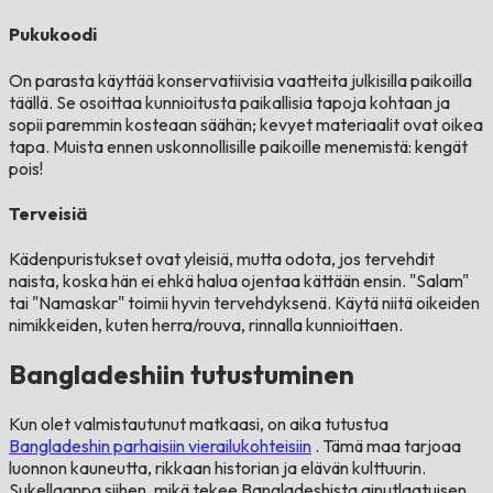
Pukukoodi
On parasta käyttää konservatiivisia vaatteita julkisilla paikoilla
täällä. Se osoittaa kunnioitusta paikallisia tapoja kohtaan ja
sopii paremmin kosteaan säähän; kevyet materiaalit ovat oikea
tapa. Muista ennen uskonnollisille paikoille menemistä: kengät
pois!
Terveisiä
Kädenpuristukset ovat yleisiä, mutta odota, jos tervehdit
naista, koska hän ei ehkä halua ojentaa kättään ensin. "Salam"
tai "Namaskar" toimii hyvin tervehdyksenä. Käytä niitä oikeiden
nimikkeiden, kuten herra/rouva, rinnalla kunnioittaen.
Bangladeshiin tutustuminen
Kun olet valmistautunut matkaasi, on aika tutustua
Bangladeshin parhaisiin vierailukohteisiin
. Tämä maa tarjoaa
luonnon kauneutta, rikkaan historian ja elävän kulttuurin.
Sukellaanpa siihen, mikä tekee Bangladeshista ainutlaatuisen