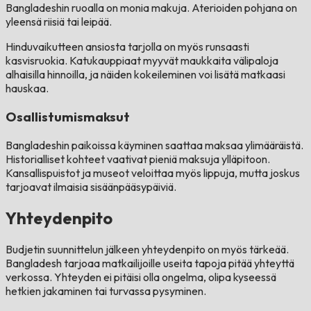
Bangladeshin ruoalla on monia makuja. Aterioiden pohjana on
yleensä riisiä tai leipää.
Hinduvaikutteen ansiosta tarjolla on myös runsaasti
kasvisruokia. Katukauppiaat myyvät maukkaita välipaloja
alhaisilla hinnoilla, ja näiden kokeileminen voi lisätä matkaasi
hauskaa.
Osallistumismaksut
Bangladeshin paikoissa käyminen saattaa maksaa ylimääräistä.
Historialliset kohteet vaativat pieniä maksuja ylläpitoon.
Kansallispuistot ja museot veloittaa myös lippuja, mutta joskus
tarjoavat ilmaisia ​​sisäänpääsypäiviä.
Yhteydenpito
Budjetin suunnittelun jälkeen yhteydenpito on myös tärkeää.
Bangladesh tarjoaa matkailijoille useita tapoja pitää yhteyttä
verkossa. Yhteyden ei pitäisi olla ongelma, olipa kyseessä
hetkien jakaminen tai turvassa pysyminen.