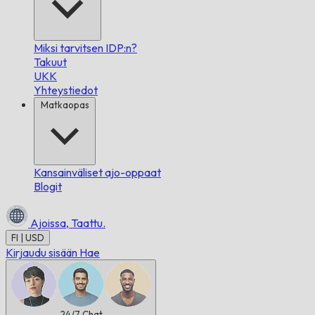
Miksi tarvitsen IDP:n?
Takuut
UKK
Yhteystiedot
Matkaopas
Kansainväliset ajo-oppaat
Blogit
Ajoissa,
Taattu.
FI | USD
Kirjaudu sisään
Hae
24/7
Chat