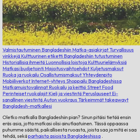
Valmistautuminen Bangladeshiin
Matka-asiakirjat
Turvallisuus
vinkkejä
Kulttuurinen etiketti
Bangladeshiin tutustuminen
Historiallisia ihmeitä
Luonnollisia loistoja
Kulttuurielämyksiä
Matkasi budjetointi
Majoitusvaihtoehdot
Kuljetusmaksut
Ruoka ja ruokailu
Osallistumismaksut
Yhteydenpito
Mobiiliverkot
Internet-yhteys
Shoppailu Bangladeshissa
Matkamuistovalinnat
Ruokailu ja keittiö
Street Food
Perinteiset ruokalajit
Kieli ja viestintä
Peruslauseet
Ei-
sanallinen viestintä
Auton vuokraus
Tärkeimmät takeawayt
Bangladesh-matkallesi
Oletko matkalla Bangladeshiin pian? Sinun pitäisi tietää ensin
eräs asia, jotta matkasi olisi ainutlaatuinen. Tässä oppaassa
puhumme säästä, paikallisesta ruoasta, joista saa ja mitä ei saa
tehdä, sekä
parhaista asioista Bangladeshissa
.