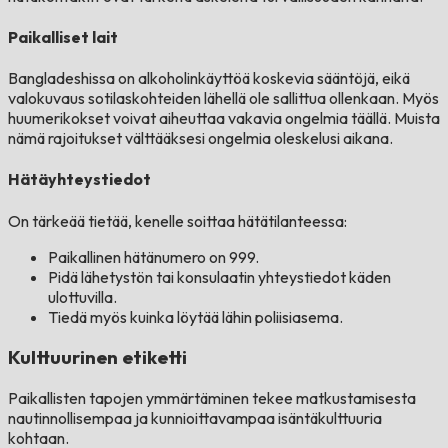
Paikalliset lait
Bangladeshissa on alkoholinkäyttöä koskevia sääntöjä, eikä
valokuvaus sotilaskohteiden lähellä ole sallittua ollenkaan. Myös
huumerikokset voivat aiheuttaa vakavia ongelmia täällä. Muista
nämä rajoitukset välttääksesi ongelmia oleskelusi aikana.
Hätäyhteystiedot
On tärkeää tietää, kenelle soittaa hätätilanteessa:
Paikallinen hätänumero on 999.
Pidä lähetystön tai konsulaatin yhteystiedot käden
ulottuvilla.
Tiedä myös kuinka löytää lähin poliisiasema.
Kulttuurinen etiketti
Paikallisten tapojen ymmärtäminen tekee matkustamisesta
nautinnollisempaa ja kunnioittavampaa isäntäkulttuuria
kohtaan.