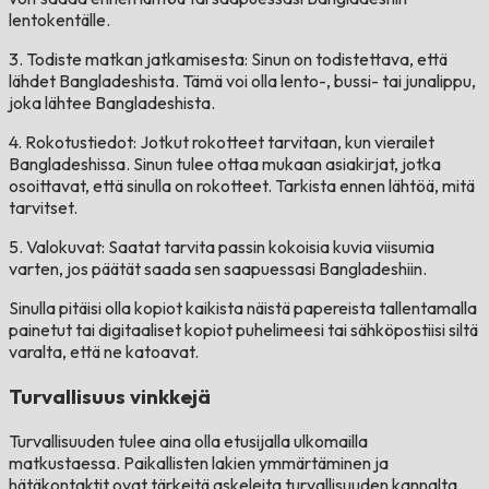
lentokentälle.
3. Todiste matkan jatkamisesta: Sinun on todistettava, että
lähdet Bangladeshista. Tämä voi olla lento-, bussi- tai junalippu,
joka lähtee Bangladeshista.
4. Rokotustiedot: Jotkut rokotteet tarvitaan, kun vierailet
Bangladeshissa. Sinun tulee ottaa mukaan asiakirjat, jotka
osoittavat, että sinulla on rokotteet. Tarkista ennen lähtöä, mitä
tarvitset.
5. Valokuvat: Saatat tarvita passin kokoisia kuvia viisumia
varten, jos päätät saada sen saapuessasi Bangladeshiin.
Sinulla pitäisi olla kopiot kaikista näistä papereista tallentamalla
painetut tai digitaaliset kopiot puhelimeesi tai sähköpostiisi siltä
varalta, että ne katoavat.
Turvallisuus vinkkejä
Turvallisuuden tulee aina olla etusijalla ulkomailla
matkustaessa. Paikallisten lakien ymmärtäminen ja
hätäkontaktit ovat tärkeitä askeleita turvallisuuden kannalta.