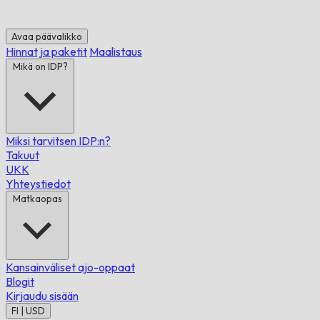
Avaa päävalikko
Hinnat ja paketit
Maalistaus
Mikä on IDP?
Miksi tarvitsen IDP:n?
Takuut
UKK
Yhteystiedot
Matkaopas
Kansainväliset ajo-oppaat
Blogit
Kirjaudu sisään
FI | USD