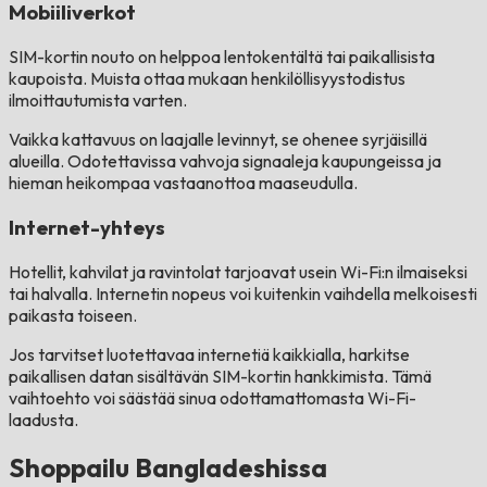
Mobiiliverkot
SIM-kortin nouto on helppoa lentokentältä tai paikallisista
kaupoista. Muista ottaa mukaan henkilöllisyystodistus
ilmoittautumista varten.
Vaikka kattavuus on laajalle levinnyt, se ohenee syrjäisillä
alueilla. Odotettavissa vahvoja signaaleja kaupungeissa ja
hieman heikompaa vastaanottoa maaseudulla.
Internet-yhteys
Hotellit, kahvilat ja ravintolat tarjoavat usein Wi-Fi:n ilmaiseksi
tai halvalla. Internetin nopeus voi kuitenkin vaihdella melkoisesti
paikasta toiseen.
Jos tarvitset luotettavaa internetiä kaikkialla, harkitse
paikallisen datan sisältävän SIM-kortin hankkimista. Tämä
vaihtoehto voi säästää sinua odottamattomasta Wi-Fi-
laadusta.
Shoppailu Bangladeshissa