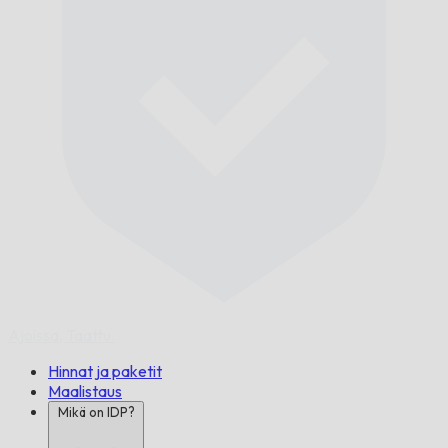
Ajoissa,
Taattu.
Hinnat ja paketit
Maalistaus
Mikä on IDP?