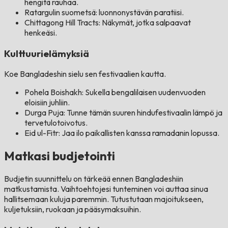
hengitä rauhaa.
Ratargulin suometsä: luonnonystävän paratiisi.
Chittagong Hill Tracts: Näkymät, jotka salpaavat
henkeäsi.
Kulttuurielämyksiä
Koe Bangladeshin sielu sen festivaalien kautta.
Pohela Boishakh: Sukella bengalilaisen uudenvuoden
eloisiin juhliin.
Durga Puja: Tunne tämän suuren hindufestivaalin lämpö ja
tervetulotoivotus.
Eid ul-Fitr: Jaa ilo paikallisten kanssa ramadanin lopussa.
Matkasi budjetointi
Budjetin suunnittelu on tärkeää ennen Bangladeshiin
matkustamista. Vaihtoehtojesi tunteminen voi auttaa sinua
hallitsemaan kuluja paremmin. Tutustutaan majoitukseen,
kuljetuksiin, ruokaan ja pääsymaksuihin.