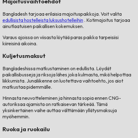
Majoitusvaihtoehdot
Bangladesh tarjoaa erilaisia ​​majoituspaikkoja. Voit valita
edullisista hostelleista luksushotelleihin
. Kotimajoitus tarjoaa
ainutlaatuisen paikallisen kokemuksen.
Varaus ajoissa on viisasta löytää paras paikka tarpeisiisi
kiireisinä aikoina.
Kuljetusmaksut
Bangladeshissa matkustaminen on edullista. Löydät
paikallisbusseja ja riksoja lähes joka kulmasta, mikä helpottaa
liikkumista. Junaliikenne on luotettava vaihtoehto, jos aiot
matkustaa pidemmälle.
Hinnasta neuvotteleminen ja hinnasta sopia ennen CNG-
autoriksaa ajamista on ratkaisevan tärkeää. Tämä
yksinkertainen vaihe auttaa välttämään yllätysmaksuja
myöhemmin.
Ruoka ja ruokailu