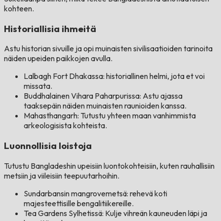
kohteen.
Historiallisia ihmeitä
Astu historian sivuille ja opi muinaisten sivilisaatioiden tarinoita
näiden upeiden paikkojen avulla.
Lalbagh Fort Dhakassa: historiallinen helmi, jota et voi
missata.
Buddhalainen Vihara Paharpurissa: Astu ajassa
taaksepäin näiden muinaisten raunioiden kanssa.
Mahasthangarh: Tutustu yhteen maan vanhimmista
arkeologisista kohteista.
Luonnollisia loistoja
Tutustu Bangladeshin upeisiin luontokohteisiin, kuten rauhallisiin
metsiin ja viileisiin teepuutarhoihin.
Sundarbansin mangrovemetsä: rehevä koti
majesteettisille bengalitiikereille.
Tea Gardens Sylhetissä: Kulje vihreän kauneuden läpi ja