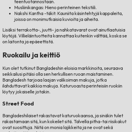
teentuotannostaan.
Musliinikangas: Hieno perinteinen tekstiili.
Nakshi Kantha -täkit: Kauniita käsintehtyjä kappaleita,
joissa on monimutkaisia ​​kuvioita ja aiheita.
Lisäksi terrakotta-, juutti- ja nahkatavarat ovat ainutlaatuisia
löytöjä. Villieläintuotteita kannattaa kuitenkin välttää, koska se
on laitonta ja epäeettistä.
Ruokailu ja keittiö
Kun olet tutkinut Bangladeshin eloisia markkinoita, seuraava
seikkailusi pitäisi olla sen herkullisen ruoan maistaminen.
Bangladesh tarjoaa laajan valikoiman makuja, jotka
ilahduttavat kaikkia makuja. Katuruoasta perinteisiin ruokiin
löytyy jokaiselle jotakin.
Street Food
Bangladeshilaiset rakastavat katuruokaansa, ja sinäkin tulet
rakastamaan sitä, kun kokeilet sitä. Talvella pitha-tai riisikakut
ovat suosittuja. Niitä on monia lajikkeita ja ne ovat sekä