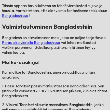
Tämän oppaan tarkoituksena on tehdä vierailustasi sujuva ja
hauska. Varmistetaan, että olet valmis fantastiseen seikkailuun
Bangladeshissa
!
Valmistautuminen Bangladeshiin
Bangladesh on elinvoimainen maa, jossa on paljon tarjottavaa.
Paras aika vierailla Bangladeshissa
voi tehdä matkastasi
vieläkin paremman. Sukellaanpa siihen, mitä sinun täytyy
valmistautua.
Matka-asiakirjat
Kun matkustat Bangladeshiin, sinun on laadittava joitain
asiakirjoja:
1. Passi: Tarvitset passin matkustaessasi Bangladeshissa. Sen
pitäisi olla voimassa kuusi kuukautta sen jälkeen, kun aiot lähteä
Bangladeshista.
2. Viisumi: Tarvitset viisumin mennäksesi Bangladeshiin, jonka
voit saada ennen lähtöä tai saapuessasi Bangladeshin