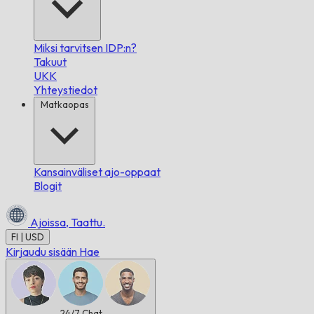
Miksi tarvitsen IDP:n?
Takuut
UKK
Yhteystiedot
Matkaopas
Kansainväliset ajo-oppaat
Blogit
Ajoissa,
Taattu.
FI | USD
Kirjaudu sisään
Hae
24/7
Chat