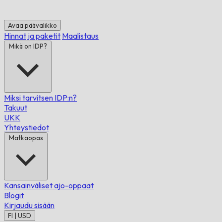
Avaa päävalikko
Hinnat ja paketit
Maalistaus
Mikä on IDP?
Miksi tarvitsen IDP:n?
Takuut
UKK
Yhteystiedot
Matkaopas
Kansainväliset ajo-oppaat
Blogit
Kirjaudu sisään
FI | USD