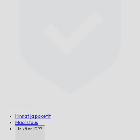
Ajoissa,
Taattu.
Hinnat ja paketit
Maalistaus
Mikä on IDP?