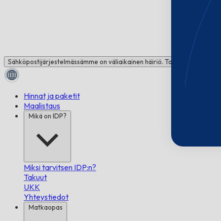
Sähköpostijärjestelmässämme on väliaikainen häiriö. Tarvitsetko apua
Hinnat ja paketit
Maalistaus
Mikä on IDP?
Miksi tarvitsen IDP:n?
Takuut
UKK
Yhteystiedot
Matkaopas