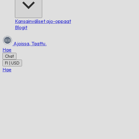
Kansainväliset ajo-oppaat
Blogit
Ajoissa,
Taattu.
Hae
Chat
FI | USD
Hae