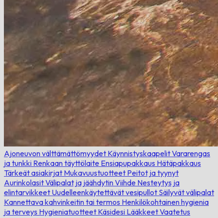
Ajoneuvon välttämättömyydet
Käynnistyskaapelit
Vararengas
ja tunkki
Renkaan täyttölaite
Ensiapupakkaus
Hätäpakkaus
Tärkeät asiakirjat
Mukavuustuotteet
Peitot ja tyynyt
Aurinkolasit
Välipalat ja jäähdytin
Viihde
Nesteytys ja
elintarvikkeet
Uudelleenkäytettävät vesipullot
Säilyvät välipalat
Kannettava kahvinkeitin tai termos
Henkilökohtainen hygienia
ja terveys
Hygieniatuotteet
Käsidesi
Lääkkeet
Vaatetus