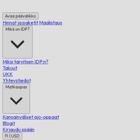
Avaa päävalikko
Hinnat ja paketit
Maalistaus
Mikä on IDP?
Miksi tarvitsen IDP:n?
Takuut
UKK
Yhteystiedot
Matkaopas
Kansainväliset ajo-oppaat
Blogit
Kirjaudu sisään
FI | USD