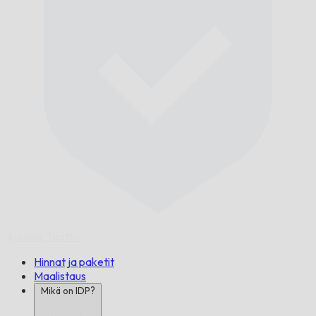
Ajoissa,
Taattu.
Hinnat ja paketit
Maalistaus
Mikä on IDP?