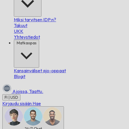
Miksi tarvitsen IDP:n?
Takuut
UKK
Yhteystiedot
Matkaopas
Kansainväliset ajo-oppaat
Blogit
Ajoissa,
Taattu.
FI | USD
Kirjaudu sisään
Hae
24/7
Chat