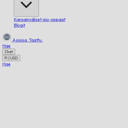
Kansainväliset ajo-oppaat
Blogit
Ajoissa,
Taattu.
Hae
Chat
FI | USD
Hae