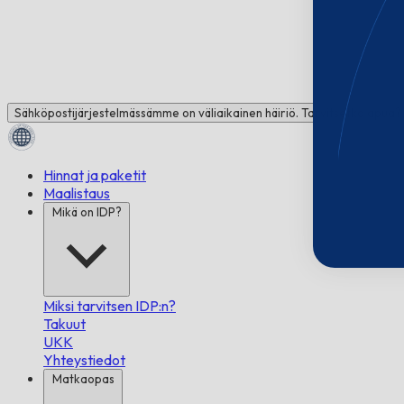
Sähköpostijärjestelmässämme on väliaikainen häiriö. Tarvitsetko apua
Hinnat ja paketit
Maalistaus
Mikä on IDP?
Miksi tarvitsen IDP:n?
Takuut
UKK
Yhteystiedot
Matkaopas