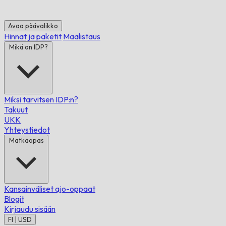
Avaa päävalikko
Hinnat ja paketit
Maalistaus
Mikä on IDP?
Miksi tarvitsen IDP:n?
Takuut
UKK
Yhteystiedot
Matkaopas
Kansainväliset ajo-oppaat
Blogit
Kirjaudu sisään
FI | USD