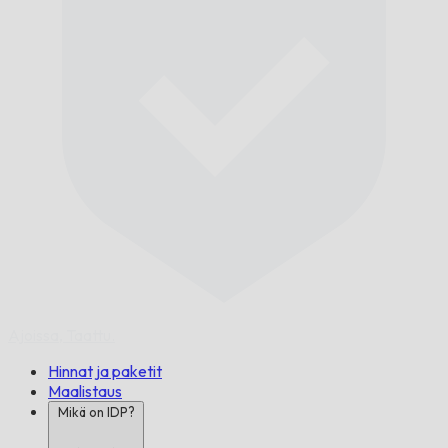
Ajoissa,
Taattu.
Hinnat ja paketit
Maalistaus
Mikä on IDP?