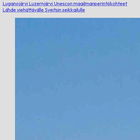
Luganojärvi
Luzernjärvi
Unescon maailmanperintökohteet
Lähde viehättävälle Sveitsin seikkailulle