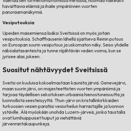
Vaeltaa sen turmeltumattomissa metsissä, huomaa vaikeasti
havaittavia eläimiä ja ihaile ympäröivien vuorten
panoraamanäkymiä.
Vesiputouksia
Upeiden maisemiensa lisäksi Sveitsissä on myös joitain
vesiputouksia. Schaffhausenin lähellä sijaitseva Reinin putous
on Euroopan suurin vesiputous ja uskomaton näky. Seiso yhdelle
näköalatasanteista ja tunne räjähtävän veden voima, kun se
jyrisee alas jokeen.
Suositut nähtävyydet Sveitsissä
Sveitsi on kuuluisa kokoelmastaan ​​kauniita järviä. Genevejärvi,
maan suurin järvi, on majesteettisten vuorten ympäröimä ja
tarjoaa täydellisen sekoituksen urbaania hienostuneisuutta ja
luonnollista seesteisyyttä. Thun-järvi on kristallinkirkkaiden
turkoosien vesien paratiisi vesiurheilun harrastajille ja luonnon
ystäville. Älä myöskään unohda Luzern-järveä, jonka taustalla
ovat lumihuippuiset huiput ja viehättäviä
järvenrantakaupunkeja.