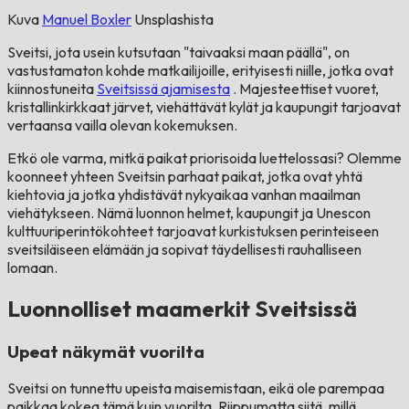
Kuva
Manuel Boxler
Unsplashista
Sveitsi, jota usein kutsutaan "taivaaksi maan päällä", on
vastustamaton kohde matkailijoille, erityisesti niille, jotka ovat
kiinnostuneita
Sveitsissä ajamisesta
. Majesteettiset vuoret,
kristallinkirkkaat järvet, viehättävät kylät ja kaupungit tarjoavat
vertaansa vailla olevan kokemuksen.
Etkö ole varma, mitkä paikat priorisoida luettelossasi? Olemme
koonneet yhteen Sveitsin parhaat paikat, jotka ovat yhtä
kiehtovia ja jotka yhdistävät nykyaikaa vanhan maailman
viehätykseen. Nämä luonnon helmet, kaupungit ja Unescon
kulttuuriperintökohteet tarjoavat kurkistuksen perinteiseen
sveitsiläiseen elämään ja sopivat täydellisesti rauhalliseen
lomaan.
Luonnolliset maamerkit Sveitsissä
Upeat näkymät vuorilta
Sveitsi on tunnettu upeista maisemistaan, eikä ole parempaa
paikkaa kokea tämä kuin vuorilta. Riippumatta siitä, millä