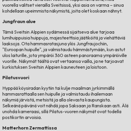
vuorella valitset vierailla Sveitsissä, yksi asia on varma – sinua
kohdellaan upeimmista näkymistä, joita olet koskaan nähnyt.
Jungfraun alue
Tämä Sveitsin Alppien sydämessä sijaitseva alue tarjoaa
lumihuippuisia huippuja, majesteettisia jäätiköitä ja viehättäviä
laaksoja. Ota hammasratasjuna ylös Jungfraujochiin,
"Euroopan huipulle", ja valmistaudu hämmästymään, kun astut
ulos laiturille, jota ympäröi 360 asteen panoraama ympäröiville
vuorille. Näkymät täältä ovat vertaansa vailla, ja ne tarjoavat
kurkistuksen Sveitsin Alppien kauneuteen ja loistoon.
Pilatusvuori
Hyppää köysiradan kyytiin tai kulje maailman jyrkimmällä
hammasrattaalla sen huipulle ja valmistaudu ihailemaan
näkymiä järvistä, metsistä ja alla olevasta kaupungista.
Selkeänä päivänä voit nähdä jopa Saksaan ja Ranskaan asti. Älä
unohda kameraasi, sillä Pilatus-vuoren näkymät ovat todella
postikortin arvoisia.
Matterhorn Zermattissa