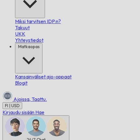
Miksi tarvitsen IDP:n?
Takuut
UKK
Yhteystiedot
Matkaopas
Kansainväliset ajo-oppaat
Blogit
Ajoissa,
Taattu.
FI | USD
Kirjaudu sisään
Hae
24/7
Chat