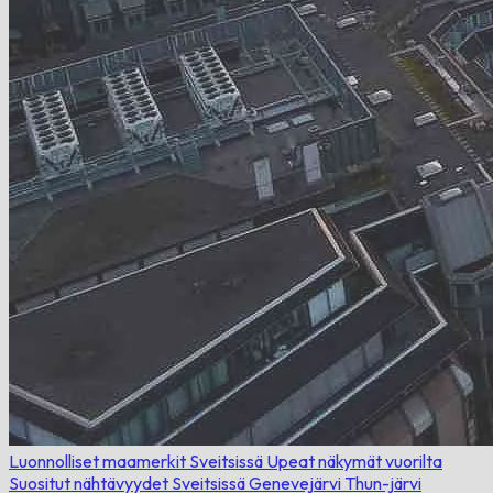
Luonnolliset maamerkit Sveitsissä
Upeat näkymät vuorilta
Suositut nähtävyydet Sveitsissä
Genevejärvi
Thun-järvi