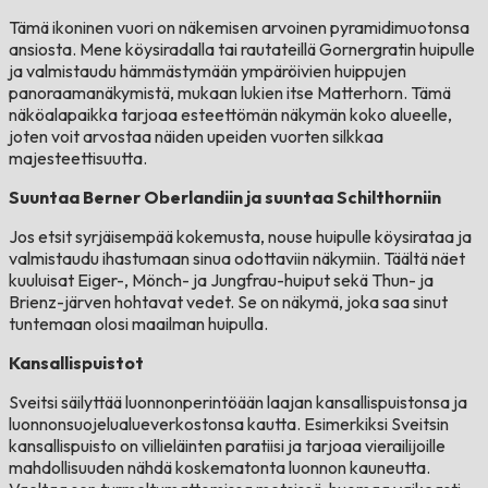
Tämä ikoninen vuori on näkemisen arvoinen pyramidimuotonsa
ansiosta. Mene köysiradalla tai rautateillä Gornergratin huipulle
ja valmistaudu hämmästymään ympäröivien huippujen
panoraamanäkymistä, mukaan lukien itse Matterhorn. Tämä
näköalapaikka tarjoaa esteettömän näkymän koko alueelle,
joten voit arvostaa näiden upeiden vuorten silkkaa
majesteettisuutta.
Suuntaa Berner Oberlandiin ja suuntaa Schilthorniin
Jos etsit syrjäisempää kokemusta, nouse huipulle köysirataa ja
valmistaudu ihastumaan sinua odottaviin näkymiin. Täältä näet
kuuluisat Eiger-, Mönch- ja Jungfrau-huiput sekä Thun- ja
Brienz-järven hohtavat vedet. Se on näkymä, joka saa sinut
tuntemaan olosi maailman huipulla.
Kansallispuistot
Sveitsi säilyttää luonnonperintöään laajan kansallispuistonsa ja
luonnonsuojelualueverkostonsa kautta. Esimerkiksi Sveitsin
kansallispuisto on villieläinten paratiisi ja tarjoaa vierailijoille
mahdollisuuden nähdä koskematonta luonnon kauneutta.