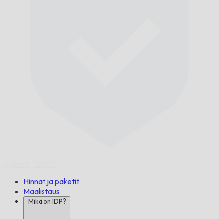
Ajoissa,
Taattu.
Hinnat ja paketit
Maalistaus
Mikä on IDP?