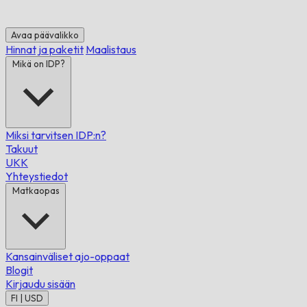
Avaa päävalikko
Hinnat ja paketit
Maalistaus
Mikä on IDP?
Miksi tarvitsen IDP:n?
Takuut
UKK
Yhteystiedot
Matkaopas
Kansainväliset ajo-oppaat
Blogit
Kirjaudu sisään
FI | USD