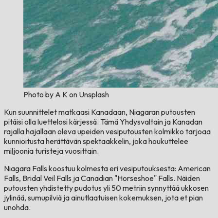
Photo by A K on Unsplash
Kun suunnittelet matkaasi Kanadaan, Niagaran putousten
pitäisi olla luettelosi kärjessä. Tämä Yhdysvaltain ja Kanadan
rajalla hajallaan oleva upeiden vesiputousten kolmikko tarjoaa
kunnioitusta herättävän spektaakkelin, joka houkuttelee
miljoonia turisteja vuosittain.
Niagara Falls koostuu kolmesta eri vesiputouksesta: American
Falls, Bridal Veil Falls ja Canadian "Horseshoe" Falls. Näiden
putousten yhdistetty pudotus yli 50 metriin synnyttää ukkosen
jylinää, sumupilviä ja ainutlaatuisen kokemuksen, jota et pian
unohda.