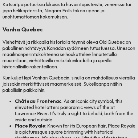
Katsoitpa putouksia lukuisista havaintopisteistä, veneessä tai
jopa helikopterista, Niagara Falls takaa upean ja
unohtumattoman kokemuksen.
Vanha Quebec
Viehättävä ja rikkaalla historialla täynnä oleva Old Quebec on
pakollinen nähtävyys Kanadan sydämeen tutustuessa. Unescon
maailmanperintökohteena se houkuttelee linnoitetuilla
muureillaan, viehättävillä mukulakivikaduilla ja upeilla
historiallisilla rakenteillaan.
Kun kuljet läpi Vanhan Quebecin, sinulla on mahdollisuus vierailla
joissakin merkittävissä maamerkeissä. Sukellaanpa näihin
pakollisiin paikkoihin:
Château Frontenac
: As an iconic city symbol, this
elevated hotel offers panoramic views of the St
Lawrence River. It's truly a sight to behold, both from the
inside and outside.
Place Royale
: Known for its European flair, Place Royale
is a picturesque square brimming with historical
significance. It's also where you'll find the oldest stone