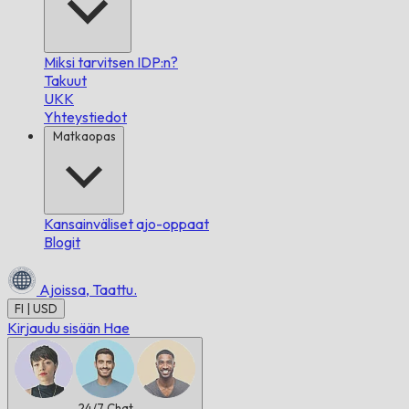
Miksi tarvitsen IDP:n?
Takuut
UKK
Yhteystiedot
Matkaopas
Kansainväliset ajo-oppaat
Blogit
Ajoissa,
Taattu.
FI | USD
Kirjaudu sisään
Hae
24/7
Chat