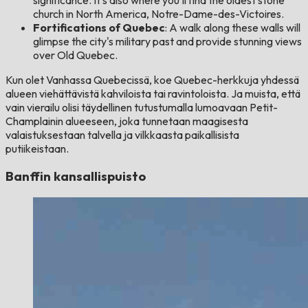
church in North America, Notre-Dame-des-Victoires.
Fortifications of Quebec
: A walk along these walls will
glimpse the city's military past and provide stunning views
over Old Quebec.
Kun olet Vanhassa Quebecissä, koe Quebec-herkkuja yhdessä
alueen viehättävistä kahviloista tai ravintoloista. Ja muista, että
vain vierailu olisi täydellinen tutustumalla lumoavaan Petit-
Champlainin alueeseen, joka tunnetaan maagisesta
valaistuksestaan ​​​​talvella ja vilkkaasta paikallisista
putiikeistaan.
Banffin kansallispuisto