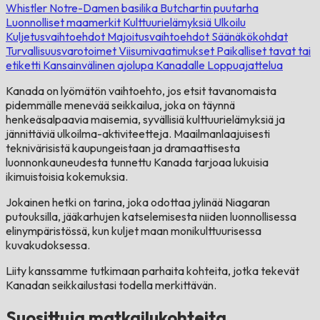
Whistler
Notre-Damen basilika
Butchartin puutarha
Luonnolliset maamerkit
Kulttuurielämyksiä
Ulkoilu
Kuljetusvaihtoehdot
Majoitusvaihtoehdot
Säänäkökohdat
Turvallisuusvarotoimet
Viisumivaatimukset
Paikalliset tavat tai
etiketti
Kansainvälinen ajolupa Kanadalle
Loppuajattelua
Kanada on lyömätön vaihtoehto, jos etsit tavanomaista
pidemmälle menevää seikkailua, joka on täynnä
henkeäsalpaavia maisemia, syvällisiä kulttuurielämyksiä ja
jännittäviä ulkoilma-aktiviteetteja. Maailmanlaajuisesti
teknivärisistä kaupungeistaan ​​ja dramaattisesta
luonnonkauneudesta tunnettu Kanada tarjoaa lukuisia
ikimuistoisia kokemuksia.
Jokainen hetki on tarina, joka odottaa jylinää Niagaran
putouksilla, jääkarhujen katselemisesta niiden luonnollisessa
elinympäristössä, kun kuljet maan monikulttuurisessa
kuvakudoksessa.
Liity kanssamme tutkimaan parhaita kohteita, jotka tekevät
Kanadan seikkailustasi todella merkittävän.
Suosittuja matkailukohteita