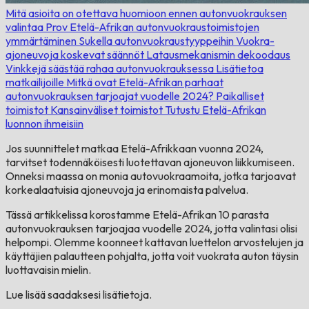
Mitä asioita on otettava huomioon ennen autonvuokrauksen
valintaa Prov
Etelä-Afrikan autonvuokraustoimistojen
ymmärtäminen
Sukella autonvuokraustyyppeihin
Vuokra-
ajoneuvoja koskevat säännöt
Latausmekanismin dekoodaus
Vinkkejä säästää rahaa autonvuokrauksessa
Lisätietoa
matkailijoille
Mitkä ovat Etelä-Afrikan parhaat
autonvuokrauksen tarjoajat vuodelle 2024?
Paikalliset
toimistot
Kansainväliset toimistot
Tutustu Etelä-Afrikan
luonnon ihmeisiin
Jos suunnittelet matkaa Etelä-Afrikkaan vuonna 2024,
tarvitset todennäköisesti luotettavan ajoneuvon liikkumiseen.
Onneksi maassa on monia autovuokraamoita, jotka tarjoavat
korkealaatuisia ajoneuvoja ja erinomaista palvelua.
Tässä artikkelissa korostamme Etelä-Afrikan 10 parasta
autonvuokrauksen tarjoajaa vuodelle 2024, jotta valintasi olisi
helpompi. Olemme koonneet kattavan luettelon arvostelujen ja
käyttäjien palautteen pohjalta, jotta voit vuokrata auton täysin
luottavaisin mielin.
Lue lisää saadaksesi lisätietoja.