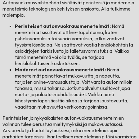
Autonvuokrausvaihtoehdot sisältävät perinteisiä ja moderneja
menetelmiä teknologisen kehityksen ansiosta. Alla tutkimme
molempia.
Perinteiset autonvuokrausmenetelmät:
Nämä
menetelmät sisältävät offline-tapahtumia, kuten
puhelinvarauksia tai suoria varauksia, jotka vaativat
fyysistä läsnäoloa. Ne saattavat vaatia henkilökohtaista
asiakirjojen tarkistusta ja talletusvarmistuksia. Vaikka
tämä menetelmä voi olla työläs, se tarjoaa
henkilökohtaisen kosketuksen.
Modernit autonvuokrausmenetelmät:
Nämä
menetelmät painottavat mukavuutta ja nopeutta,
tarjoten online-varausalustoja. Voit varata auton milloin
tahansa, missä tahansa. Jotkut palvelut sisältävät jopa
nouto- ja palautusmahdollisuudet. Vaikka tämä
lähestymistapa säästää aikaa ja tarjoaa joustavuutta,
vaaditaan mukavuutta verkkonavigoinnissa.
Perinteisten ja nykyaikaisten autonvuokrausmenetelmien
valinnan tulee perustua mieltymyksiisi ja mukavuustasosi.
Arvioi edut ja haitat löytääksesi, mikä menetelmä sopii
parhaiten tarpeisiisi. Ihanteellisen menetelmän pitäisi varmistaa