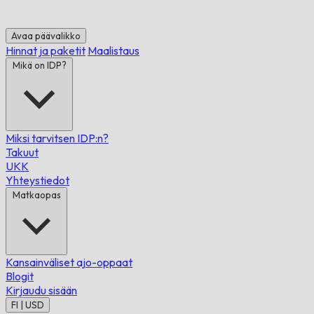
Avaa päävalikko
Hinnat ja paketit
Maalistaus
Mikä on IDP?
Miksi tarvitsen IDP:n?
Takuut
UKK
Yhteystiedot
Matkaopas
Kansainväliset ajo-oppaat
Blogit
Kirjaudu sisään
FI | USD