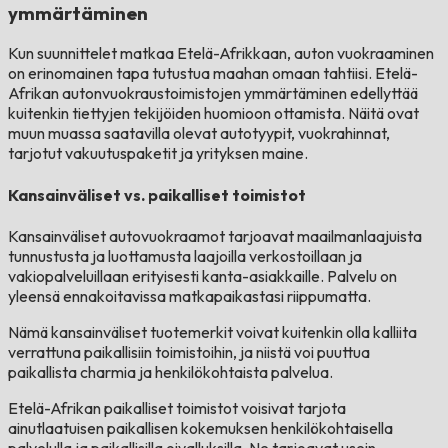
ymmärtäminen
Kun suunnittelet matkaa Etelä-Afrikkaan, auton vuokraaminen
on erinomainen tapa tutustua maahan omaan tahtiisi. Etelä-
Afrikan autonvuokraustoimistojen ymmärtäminen edellyttää
kuitenkin tiettyjen tekijöiden huomioon ottamista. Näitä ovat
muun muassa saatavilla olevat autotyypit, vuokrahinnat,
tarjotut vakuutuspaketit ja yrityksen maine.
Kansainväliset vs. paikalliset toimistot
Kansainväliset autovuokraamot tarjoavat maailmanlaajuista
tunnustusta ja luottamusta laajoilla verkostoillaan ja
vakiopalveluillaan erityisesti kanta-asiakkaille. Palvelu on
yleensä ennakoitavissa matkapaikastasi riippumatta.
Nämä kansainväliset tuotemerkit voivat kuitenkin olla kalliita
verrattuna paikallisiin toimistoihin, ja niistä voi puuttua
paikallista charmia ja henkilökohtaista palvelua.
Etelä-Afrikan paikalliset toimistot voisivat tarjota
ainutlaatuisen paikallisen kokemuksen henkilökohtaisella
palvelulla ja paikallisilla oivalluksilla. Ne tarjoavat usein