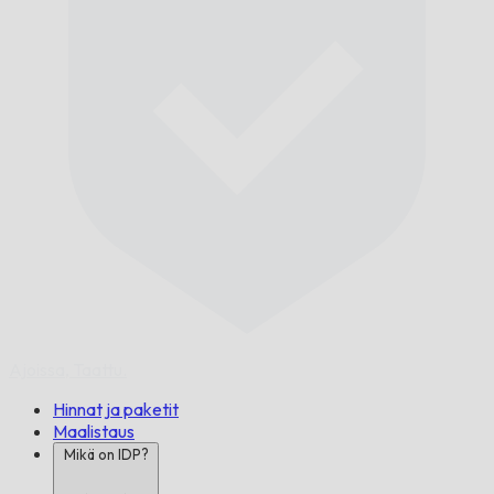
Ajoissa,
Taattu.
Hinnat ja paketit
Maalistaus
Mikä on IDP?