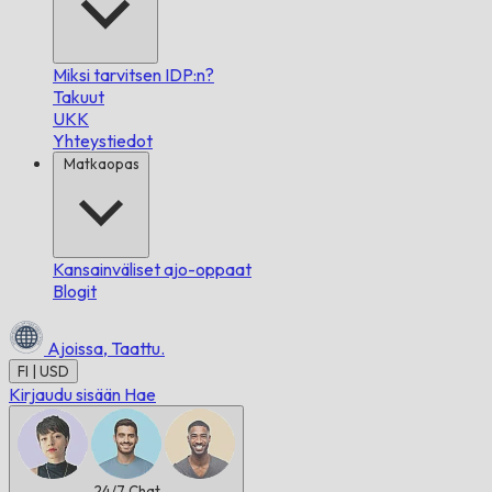
Miksi tarvitsen IDP:n?
Takuut
UKK
Yhteystiedot
Matkaopas
Kansainväliset ajo-oppaat
Blogit
Ajoissa,
Taattu.
FI | USD
Kirjaudu sisään
Hae
24/7
Chat