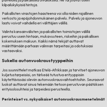
kilpailukykyisiä hintoja.
Paikallisten virastojen haasteena voi olla niiden rajallinen
verkosto ja epäjohdonmukainen palvelu. Palvelu ja ajoneuvon
laatu voivat vaihdella eri välittäjien välillä.
Valinta kansainvälisten ja paikallisten toimistojen välillä
perustuu usein hintaan, mukavuuteen, riskeihin ja paikallisen
kokemuksen makuun. Kaikki nämä tekijät auttavat
määrittämään parhaan valinnan tarpeitasi ja odotuksiasi
vastaavaksi.
Sukella autonvuokraustyyppeihin
Jos suunnittelet matkaa Etelä-Afrikkaan ja tarvitset ajoneuvon
kuljetustarpeisiisi, on tärkeää tutustua erityyppisiin
käytettävissäsi oleviin autonvuokrausvaihtoehtoihin. Seuraavat
luokat auttavat sinua tekemään tietoon perustuvan päätöksen
erityisolosuhteisi ja tarpeidesi perusteella.
Perinteiset vs. nykyaikaiset autonvuokrausmenetelmät