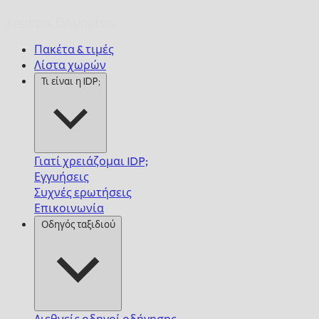
Έγκαιρα,
Εγγυημένα.
Πακέτα & τιμές
Λίστα χωρών
Τι είναι η IDP;
Γιατί χρειάζομαι IDP;
Εγγυήσεις
Συχνές ερωτήσεις
Επικοινωνία
Οδηγός ταξιδιού