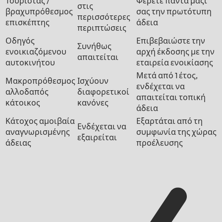
Τουρίστας /
Φέρετε πάντα μαζί
στις
βραχυπρόθεσμος
σας την πρωτότυπη
περισσότερες
επισκέπτης
άδεια
περιπτώσεις
Οδηγός
Επιβεβαιώστε την
Συνήθως
ενοικιαζόμενου
αρχή έκδοσης με την
απαιτείται
αυτοκινήτου
εταιρεία ενοικίασης
Μετά από 1 έτος,
Μακροπρόθεσμος
Ισχύουν
ενδέχεται να
αλλοδαπός
διαφορετικοί
απαιτείται τοπική
κάτοικος
κανόνες
άδεια
Κάτοχος αμοιβαία
Εξαρτάται από τη
Ενδέχεται να
αναγνωρισμένης
συμφωνία της χώρας
εξαιρείται
άδειας
προέλευσης