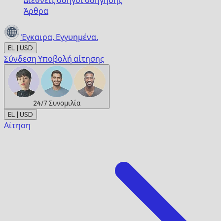
Διεθνείς οδηγοί οδήγησης
Άρθρα
Έγκαιρα,
Εγγυημένα.
EL | USD
Σύνδεση
Υποβολή αίτησης
24/7
Συνομιλία
EL | USD
Αίτηση