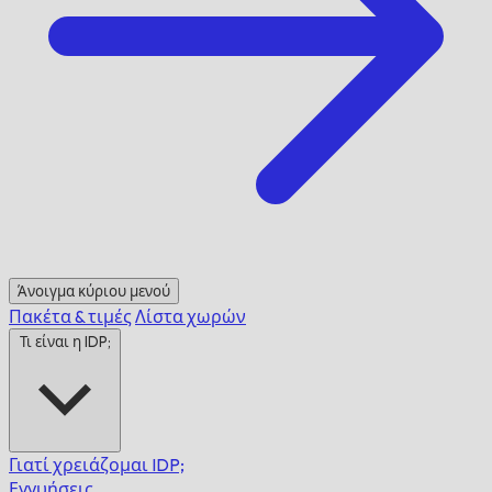
Άνοιγμα κύριου μενού
Πακέτα & τιμές
Λίστα χωρών
Τι είναι η IDP;
Γιατί χρειάζομαι IDP;
Εγγυήσεις