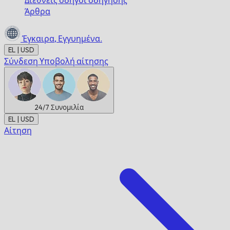
Διεθνείς οδηγοί οδήγησης
Άρθρα
Έγκαιρα,
Εγγυημένα.
EL | USD
Σύνδεση
Υποβολή αίτησης
24/7
Συνομιλία
EL | USD
Αίτηση