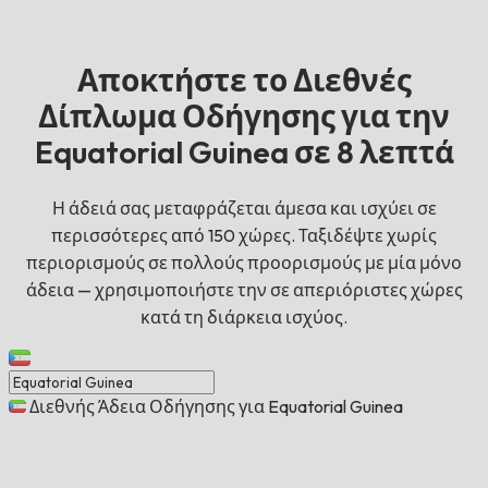
Αποκτήστε το Διεθνές
Δίπλωμα Οδήγησης για την
Equatorial Guinea σε 8 λεπτά
Η άδειά σας μεταφράζεται άμεσα και ισχύει σε
περισσότερες από 150 χώρες. Ταξιδέψτε χωρίς
περιορισμούς σε πολλούς προορισμούς με μία μόνο
άδεια — χρησιμοποιήστε την σε απεριόριστες χώρες
κατά τη διάρκεια ισχύος.
Διεθνής Άδεια Οδήγησης για Equatorial Guinea