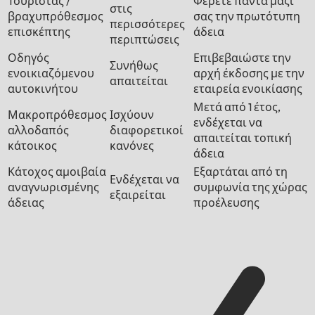
Τουρίστας /
Φέρετε πάντα μαζί
στις
βραχυπρόθεσμος
σας την πρωτότυπη
περισσότερες
επισκέπτης
άδεια
περιπτώσεις
Οδηγός
Επιβεβαιώστε την
Συνήθως
ενοικιαζόμενου
αρχή έκδοσης με την
απαιτείται
αυτοκινήτου
εταιρεία ενοικίασης
Μετά από 1 έτος,
Μακροπρόθεσμος
Ισχύουν
ενδέχεται να
αλλοδαπός
διαφορετικοί
απαιτείται τοπική
κάτοικος
κανόνες
άδεια
Κάτοχος αμοιβαία
Εξαρτάται από τη
Ενδέχεται να
αναγνωρισμένης
συμφωνία της χώρας
εξαιρείται
άδειας
προέλευσης