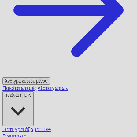
Άνοιγμα κύριου μενού
Πακέτα & τιμές
Λίστα χωρών
Τι είναι η IDP;
Γιατί χρειάζομαι IDP;
Εγγυήσεις