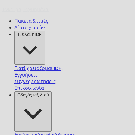
Έγκαιρα,
Εγγυημένα.
Πακέτα & τιμές
Λίστα χωρών
Τι είναι η IDP;
Γιατί χρειάζομαι IDP;
Εγγυήσεις
Συχνές ερωτήσεις
Επικοινωνία
Οδηγός ταξιδιού