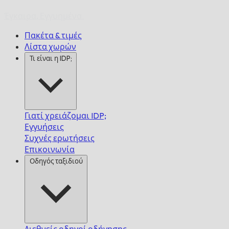
Έγκαιρα,
Εγγυημένα.
Πακέτα & τιμές
Λίστα χωρών
Τι είναι η IDP;
Γιατί χρειάζομαι IDP;
Εγγυήσεις
Συχνές ερωτήσεις
Επικοινωνία
Οδηγός ταξιδιού