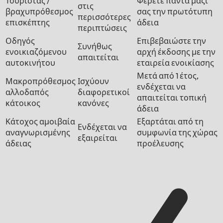
Τουρίστας /
Φέρετε πάντα μαζί
στις
βραχυπρόθεσμος
σας την πρωτότυπη
περισσότερες
επισκέπτης
άδεια
περιπτώσεις
Οδηγός
Επιβεβαιώστε την
Συνήθως
ενοικιαζόμενου
αρχή έκδοσης με την
απαιτείται
αυτοκινήτου
εταιρεία ενοικίασης
Μετά από 1 έτος,
Μακροπρόθεσμος
Ισχύουν
ενδέχεται να
αλλοδαπός
διαφορετικοί
απαιτείται τοπική
κάτοικος
κανόνες
άδεια
Κάτοχος αμοιβαία
Εξαρτάται από τη
Ενδέχεται να
αναγνωρισμένης
συμφωνία της χώρας
εξαιρείται
άδειας
προέλευσης