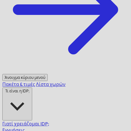
Άνοιγμα κύριου μενού
Πακέτα & τιμές
Λίστα χωρών
Τι είναι η IDP;
Γιατί χρειάζομαι IDP;
Εγγυήσεις