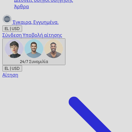
Διεθνείς οδηγοί οδήγησης
Άρθρα
Έγκαιρα,
Εγγυημένα.
EL | USD
Σύνδεση
Υποβολή αίτησης
24/7
Συνομιλία
EL | USD
Αίτηση