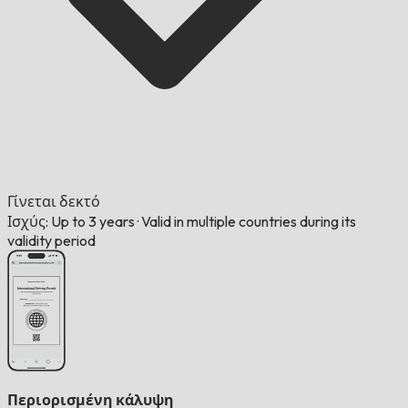
Γίνεται δεκτό
Ισχύς: Up to 3 years
·
Valid in multiple countries during its
validity period
Περιορισμένη κάλυψη