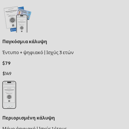
Παγκόσμια κάλυψη
Έντυπο + ψηφιακό
|
Ισχύς 3 ετών
$79
$149
Περιορισμένη κάλυψη
Μόνο ψηφιακό
|
Ισχύς 1 έτους