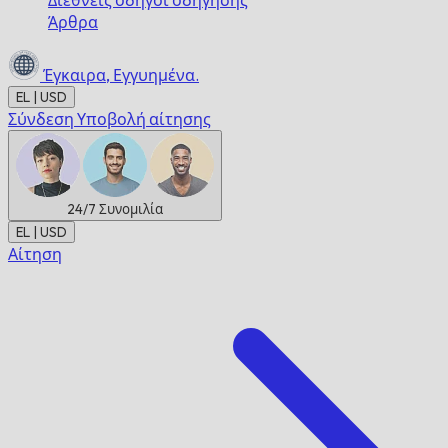
Διεθνείς οδηγοί οδήγησης
Άρθρα
Έγκαιρα,
Εγγυημένα.
EL | USD
Σύνδεση
Υποβολή αίτησης
24/7
Συνομιλία
EL | USD
Αίτηση