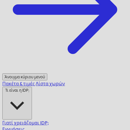
Άνοιγμα κύριου μενού
Πακέτα & τιμές
Λίστα χωρών
Τι είναι η IDP;
Γιατί χρειάζομαι IDP;
Εγγυήσεις