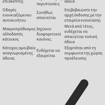
επισκέπτης
άδεια
περιπτώσεις
Οδηγός
Επιβεβαιώστε την
Συνήθως
ενοικιαζόμενου
αρχή έκδοσης με την
απαιτείται
αυτοκινήτου
εταιρεία ενοικίασης
Μετά από 1 έτος,
Μακροπρόθεσμος
Ισχύουν
ενδέχεται να
αλλοδαπός
διαφορετικοί
απαιτείται τοπική
κάτοικος
κανόνες
άδεια
Κάτοχος αμοιβαία
Εξαρτάται από τη
Ενδέχεται να
αναγνωρισμένης
συμφωνία της χώρας
εξαιρείται
άδειας
προέλευσης