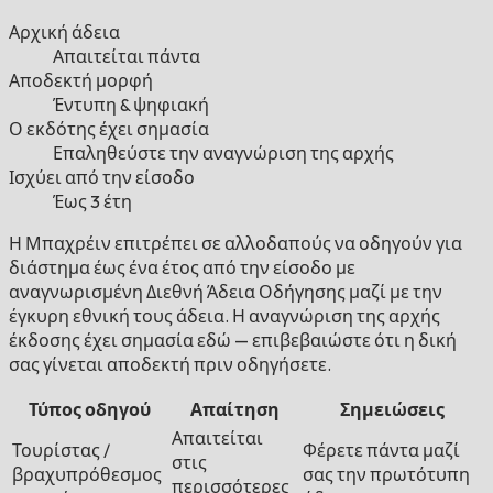
Αρχική άδεια
Απαιτείται πάντα
Αποδεκτή μορφή
Έντυπη & ψηφιακή
Ο εκδότης έχει σημασία
Επαληθεύστε την αναγνώριση της αρχής
Ισχύει από την είσοδο
Έως 3 έτη
Η Μπαχρέιν επιτρέπει σε αλλοδαπούς να οδηγούν για
διάστημα έως ένα έτος από την είσοδο με
αναγνωρισμένη Διεθνή Άδεια Οδήγησης μαζί με την
έγκυρη εθνική τους άδεια. Η αναγνώριση της αρχής
έκδοσης έχει σημασία εδώ — επιβεβαιώστε ότι η δική
σας γίνεται αποδεκτή πριν οδηγήσετε.
Τύπος οδηγού
Απαίτηση
Σημειώσεις
Απαιτείται
Τουρίστας /
Φέρετε πάντα μαζί
στις
βραχυπρόθεσμος
σας την πρωτότυπη
περισσότερες