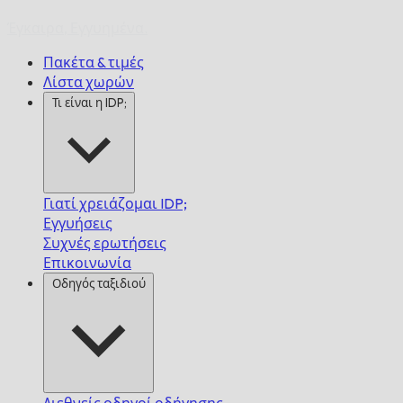
Έγκαιρα,
Εγγυημένα.
Πακέτα & τιμές
Λίστα χωρών
Τι είναι η IDP;
Γιατί χρειάζομαι IDP;
Εγγυήσεις
Συχνές ερωτήσεις
Επικοινωνία
Οδηγός ταξιδιού