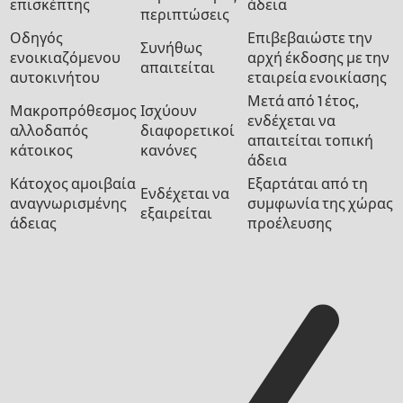
επισκέπτης
άδεια
περιπτώσεις
Οδηγός
Επιβεβαιώστε την
Συνήθως
ενοικιαζόμενου
αρχή έκδοσης με την
απαιτείται
αυτοκινήτου
εταιρεία ενοικίασης
Μετά από 1 έτος,
Μακροπρόθεσμος
Ισχύουν
ενδέχεται να
αλλοδαπός
διαφορετικοί
απαιτείται τοπική
κάτοικος
κανόνες
άδεια
Κάτοχος αμοιβαία
Εξαρτάται από τη
Ενδέχεται να
αναγνωρισμένης
συμφωνία της χώρας
εξαιρείται
άδειας
προέλευσης