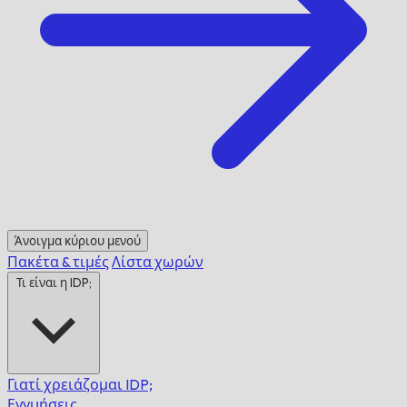
Άνοιγμα κύριου μενού
Πακέτα & τιμές
Λίστα χωρών
Τι είναι η IDP;
Γιατί χρειάζομαι IDP;
Εγγυήσεις