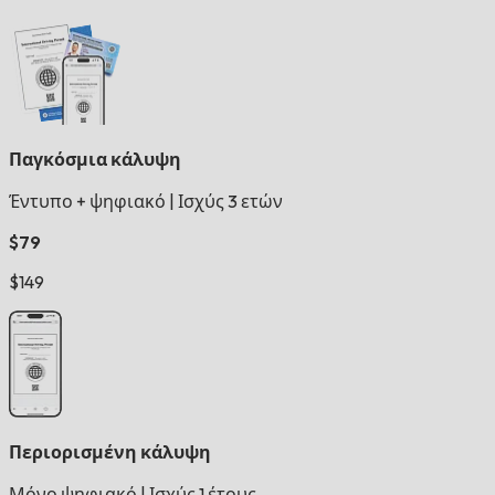
Παγκόσμια κάλυψη
Έντυπο + ψηφιακό
|
Ισχύς 3 ετών
$79
$149
Περιορισμένη κάλυψη
Μόνο ψηφιακό
|
Ισχύς 1 έτους