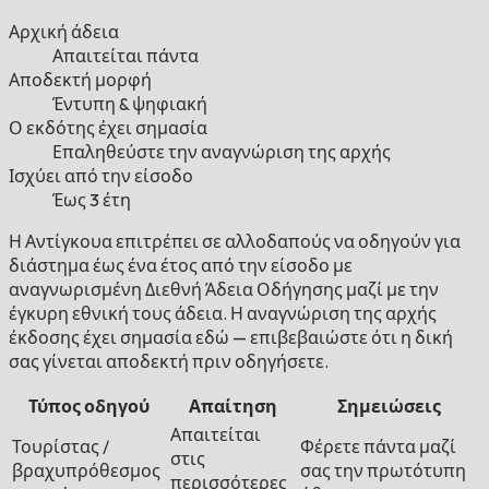
Αρχική άδεια
Απαιτείται πάντα
Αποδεκτή μορφή
Έντυπη & ψηφιακή
Ο εκδότης έχει σημασία
Επαληθεύστε την αναγνώριση της αρχής
Ισχύει από την είσοδο
Έως 3 έτη
Η Αντίγκουα επιτρέπει σε αλλοδαπούς να οδηγούν για
διάστημα έως ένα έτος από την είσοδο με
αναγνωρισμένη Διεθνή Άδεια Οδήγησης μαζί με την
έγκυρη εθνική τους άδεια. Η αναγνώριση της αρχής
έκδοσης έχει σημασία εδώ — επιβεβαιώστε ότι η δική
σας γίνεται αποδεκτή πριν οδηγήσετε.
Τύπος οδηγού
Απαίτηση
Σημειώσεις
Απαιτείται
Τουρίστας /
Φέρετε πάντα μαζί
στις
βραχυπρόθεσμος
σας την πρωτότυπη
περισσότερες