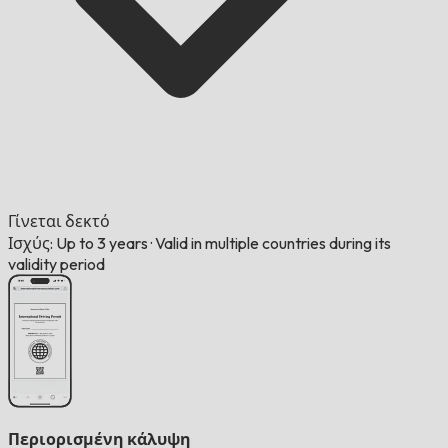
Γίνεται δεκτό
Ισχύς: Up to 3 years
·
Valid in multiple countries during its
validity period
Περιορισμένη κάλυψη