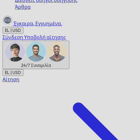
Διεθνείς οδηγοί οδήγησης
Άρθρα
Έγκαιρα,
Εγγυημένα.
EL | USD
Σύνδεση
Υποβολή αίτησης
24/7
Συνομιλία
EL | USD
Αίτηση