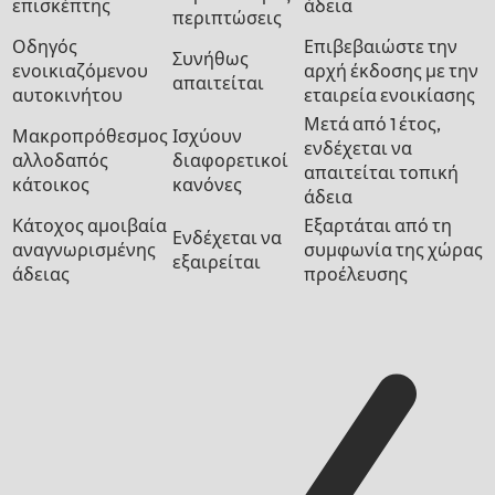
επισκέπτης
άδεια
περιπτώσεις
Οδηγός
Επιβεβαιώστε την
Συνήθως
ενοικιαζόμενου
αρχή έκδοσης με την
απαιτείται
αυτοκινήτου
εταιρεία ενοικίασης
Μετά από 1 έτος,
Μακροπρόθεσμος
Ισχύουν
ενδέχεται να
αλλοδαπός
διαφορετικοί
απαιτείται τοπική
κάτοικος
κανόνες
άδεια
Κάτοχος αμοιβαία
Εξαρτάται από τη
Ενδέχεται να
αναγνωρισμένης
συμφωνία της χώρας
εξαιρείται
άδειας
προέλευσης