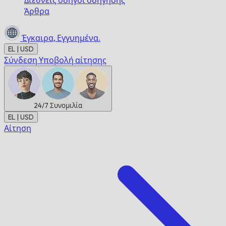
Διεθνείς οδηγοί οδήγησης
Άρθρα
Έγκαιρα,
Εγγυημένα.
EL | USD
Σύνδεση
Υποβολή αίτησης
24/7
Συνομιλία
EL | USD
Αίτηση