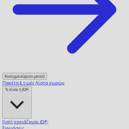
Άνοιγμα κύριου μενού
Πακέτα & τιμές
Λίστα χωρών
Τι είναι η IDP;
Γιατί χρειάζομαι IDP;
Εγγυήσεις