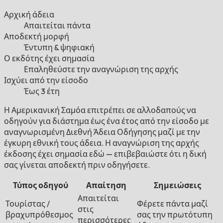
Αρχική άδεια
Απαιτείται πάντα
Αποδεκτή μορφή
Έντυπη & ψηφιακή
Ο εκδότης έχει σημασία
Επαληθεύστε την αναγνώριση της αρχής
Ισχύει από την είσοδο
Έως 3 έτη
Η Αμερικανική Σαμόα επιτρέπει σε αλλοδαπούς να
οδηγούν για διάστημα έως ένα έτος από την είσοδο με
αναγνωρισμένη Διεθνή Άδεια Οδήγησης μαζί με την
έγκυρη εθνική τους άδεια. Η αναγνώριση της αρχής
έκδοσης έχει σημασία εδώ — επιβεβαιώστε ότι η δική
σας γίνεται αποδεκτή πριν οδηγήσετε.
Τύπος οδηγού
Απαίτηση
Σημειώσεις
Απαιτείται
Τουρίστας /
Φέρετε πάντα μαζί
στις
βραχυπρόθεσμος
σας την πρωτότυπη
περισσότερες