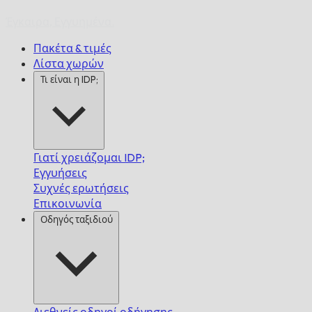
Έγκαιρα,
Εγγυημένα.
Πακέτα & τιμές
Λίστα χωρών
Τι είναι η IDP;
Γιατί χρειάζομαι IDP;
Εγγυήσεις
Συχνές ερωτήσεις
Επικοινωνία
Οδηγός ταξιδιού