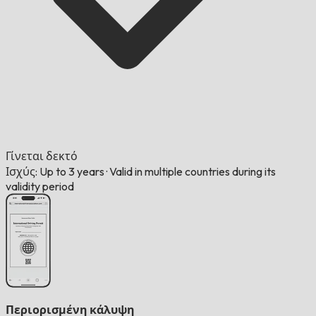
Γίνεται δεκτό
Ισχύς: Up to 3 years
·
Valid in multiple countries during its
validity period
Περιορισμένη κάλυψη