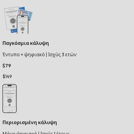
Παγκόσμια κάλυψη
Έντυπο + ψηφιακό
|
Ισχύς 3 ετών
$79
$149
Περιορισμένη κάλυψη
Μόνο ψηφιακό
|
Ισχύς 1 έτους