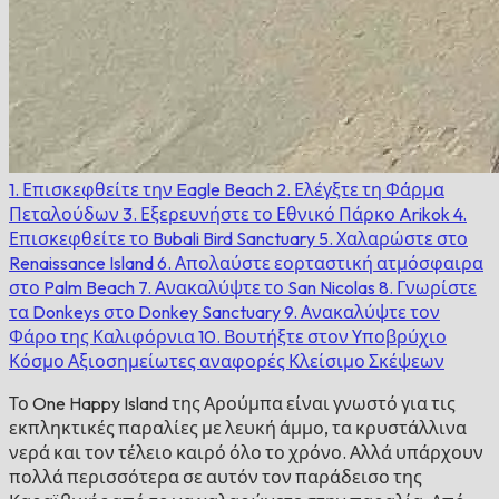
1. Επισκεφθείτε την Eagle Beach
2. Ελέγξτε τη Φάρμα
Πεταλούδων
3. Εξερευνήστε το Εθνικό Πάρκο Arikok
4.
Επισκεφθείτε το Bubali Bird Sanctuary
5. Χαλαρώστε στο
Renaissance Island
6. Απολαύστε εορταστική ατμόσφαιρα
στο Palm Beach
7. Ανακαλύψτε το San Nicolas
8. Γνωρίστε
τα Donkeys στο Donkey Sanctuary
9. Ανακαλύψτε τον
Φάρο της Καλιφόρνια
10. Βουτήξτε στον Υποβρύχιο
Κόσμο
Αξιοσημείωτες αναφορές
Κλείσιμο Σκέψεων
Το One Happy Island της Αρούμπα είναι γνωστό για τις
εκπληκτικές παραλίες με λευκή άμμο, τα κρυστάλλινα
νερά και τον τέλειο καιρό όλο το χρόνο. Αλλά υπάρχουν
πολλά περισσότερα σε αυτόν τον παράδεισο της