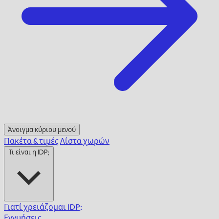
Άνοιγμα κύριου μενού
Πακέτα & τιμές
Λίστα χωρών
Τι είναι η IDP;
Γιατί χρειάζομαι IDP;
Εγγυήσεις