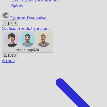
Διεθνείς οδηγοί οδήγησης
Άρθρα
Έγκαιρα,
Εγγυημένα.
EL | USD
Σύνδεση
Υποβολή αίτησης
24/7
Συνομιλία
EL | USD
Αίτηση