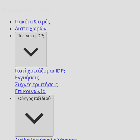
Έγκαιρα,
Εγγυημένα.
Πακέτα & τιμές
Λίστα χωρών
Τι είναι η IDP;
Γιατί χρειάζομαι IDP;
Εγγυήσεις
Συχνές ερωτήσεις
Επικοινωνία
Οδηγός ταξιδιού