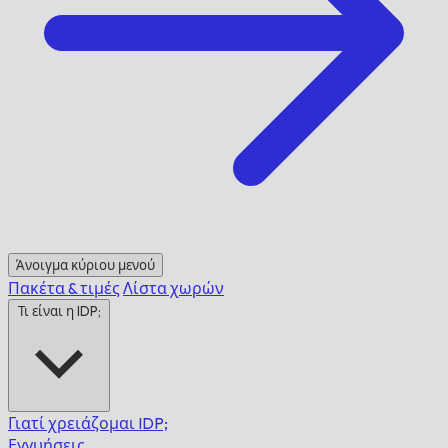
Άνοιγμα κύριου μενού
Πακέτα & τιμές
Λίστα χωρών
Τι είναι η IDP;
Γιατί χρειάζομαι IDP;
Εγγυήσεις