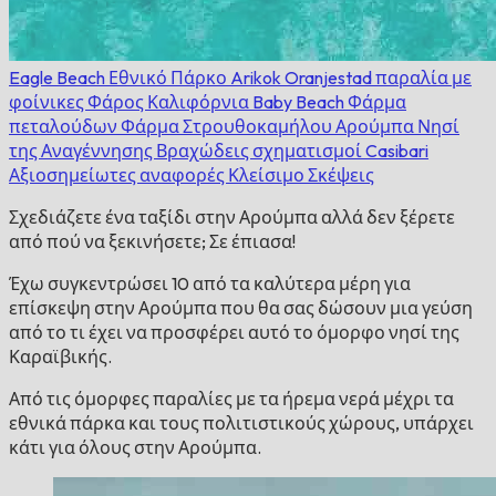
Eagle Beach
Εθνικό Πάρκο Arikok
Oranjestad
παραλία με
φοίνικες
Φάρος Καλιφόρνια
Baby Beach
Φάρμα
πεταλούδων
Φάρμα Στρουθοκαμήλου Αρούμπα
Νησί
της Αναγέννησης
Βραχώδεις σχηματισμοί Casibari
Αξιοσημείωτες αναφορές
Κλείσιμο Σκέψεις
Σχεδιάζετε ένα ταξίδι στην Αρούμπα αλλά δεν ξέρετε
από πού να ξεκινήσετε; Σε έπιασα!
Έχω συγκεντρώσει 10 από τα καλύτερα μέρη για
επίσκεψη στην Αρούμπα που θα σας δώσουν μια γεύση
από το τι έχει να προσφέρει αυτό το όμορφο νησί της
Καραϊβικής.
Από τις όμορφες παραλίες με τα ήρεμα νερά μέχρι τα
εθνικά πάρκα και τους πολιτιστικούς χώρους, υπάρχει
κάτι για όλους στην Αρούμπα.