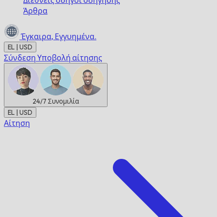
Διεθνείς οδηγοί οδήγησης
Άρθρα
Έγκαιρα,
Εγγυημένα.
EL | USD
Σύνδεση
Υποβολή αίτησης
24/7
Συνομιλία
EL | USD
Αίτηση