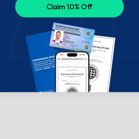
Claim 10% Off
ælp? Chat med os!