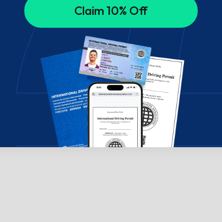
Claim 10% Off
ælp? Chat med os!