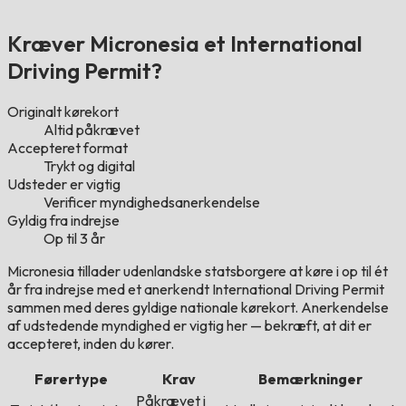
Kræver Micronesia et International
Driving Permit?
Originalt kørekort
Altid påkrævet
Accepteret format
Trykt og digital
Udsteder er vigtig
Verificer myndighedsanerkendelse
Gyldig fra indrejse
Op til 3 år
Micronesia tillader udenlandske statsborgere at køre i op til ét
år fra indrejse med et anerkendt International Driving Permit
sammen med deres gyldige nationale kørekort. Anerkendelse
af udstedende myndighed er vigtig her — bekræft, at dit er
accepteret, inden du kører.
Førertype
Krav
Bemærkninger
Påkrævet i