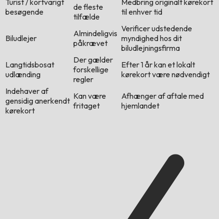
Turist / kortvarigt
Medbring originalt kørekort
de fleste
besøgende
til enhver tid
tilfælde
Verificer udstedende
Almindeligvis
Biludlejer
myndighed hos dit
påkrævet
biludlejningsfirma
Der gælder
Langtidsbosat
Efter 1 år kan et lokalt
forskellige
udlænding
kørekort være nødvendigt
regler
Indehaver af
Kan være
Afhænger af aftale med
gensidig anerkendt
fritaget
hjemlandet
kørekort