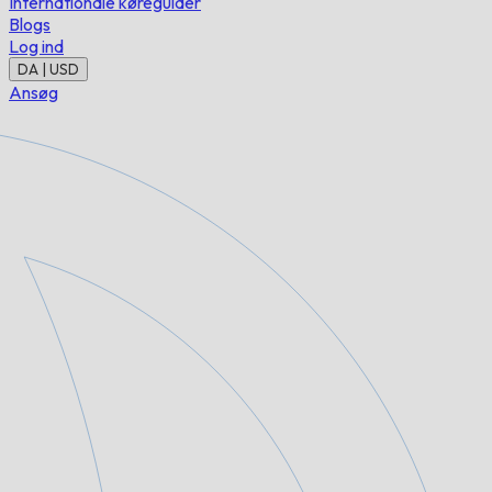
Internationale køreguider
Blogs
Log ind
DA | USD
Ansøg