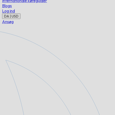
Internationale køreguider
Blogs
Log ind
DA | USD
Ansøg