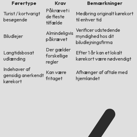
Førertype
Krav
Bemærkninger
Påkrævet i
Turist / kortvarigt
Medbring originalt kørekort
de fleste
besøgende
til enhver tid
tilfælde
Verificer udstedende
Almindeligvis
Biludlejer
myndighed hos dit
påkrævet
biludlejningsfirma
Der gælder
Langtidsbosat
Efter 1 år kan et lokalt
forskellige
udlænding
kørekort være nødvendigt
regler
Indehaver af
Kan være
Afhænger af aftale med
gensidig anerkendt
fritaget
hjemlandet
kørekort