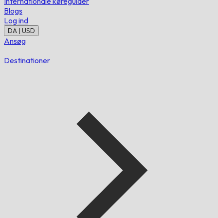
Internationale køreguider
Blogs
Log ind
DA | USD
Ansøg
Destinationer