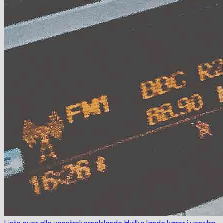
Liste over alle venstrekørselslande
Hvilke lande kører i venstre