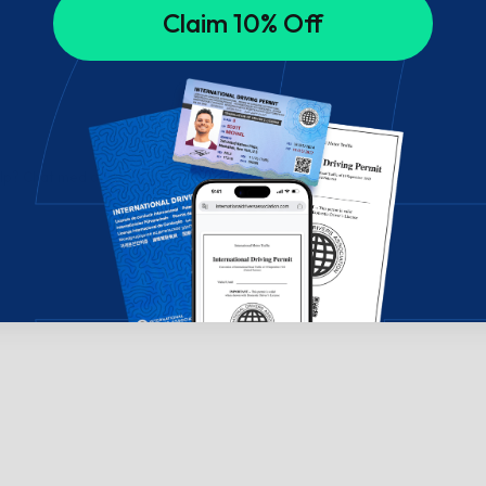
Claim 10% Off
ælp? Chat med os!