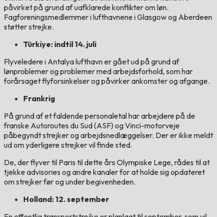
påvirket på grund af uafklarede konflikter om løn.
Fagforeningsmedlemmer i lufthavnene i Glasgow og Aberdeen
støtter strejke.
Türkiye: indtil 14. juli
Flyveledere i Antalya lufthavn er gået ud på grund af
lønproblemer og problemer med arbejdsforhold, som har
forårsaget flyforsinkelser og påvirker ankomster og afgange.
Frankrig
På grund af et faldende personaletal har arbejdere på de
franske Autoroutes du Sud (ASF) og Vinci-motorveje
påbegyndt strejker og arbejdsnedlæggelser. Der er ikke meldt
ud om yderligere strejker vil finde sted.
De, der flyver til Paris til dette års Olympiske Lege, rådes til at
tjekke advisories og andre kanaler for at holde sig opdateret
om strejker før og under begivenheden.
Holland: 12. september
En offentlig transportstrejke er planlagt til september, som vil