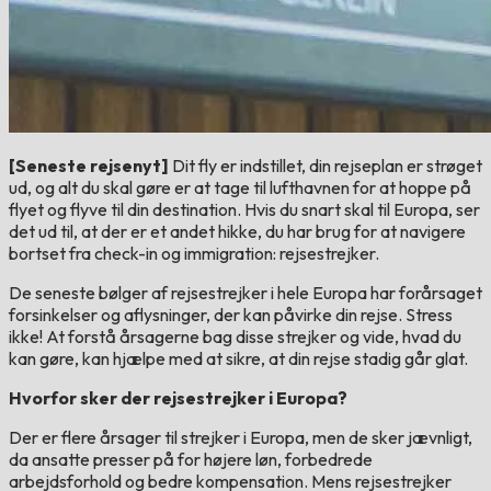
[Seneste rejsenyt]
Dit fly er indstillet, din rejseplan er strøget
ud, og alt du skal gøre er at tage til lufthavnen for at hoppe på
flyet og flyve til din destination. Hvis du snart skal til Europa, ser
det ud til, at der er et andet hikke, du har brug for at navigere
bortset fra check-in og immigration: rejsestrejker.
De seneste bølger af rejsestrejker i hele Europa har forårsaget
forsinkelser og aflysninger, der kan påvirke din rejse. Stress
ikke! At forstå årsagerne bag disse strejker og vide, hvad du
kan gøre, kan hjælpe med at sikre, at din rejse stadig går glat.
Hvorfor sker der rejsestrejker i Europa?
Der er flere årsager til strejker i Europa, men de sker jævnligt,
da ansatte presser på for højere løn, forbedrede
arbejdsforhold og bedre kompensation. Mens rejsestrejker