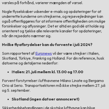
varsles på forhånd, varierer mængden af ​​varsel.
Nogle flyselskaber udsender e-mails og opdateringer for at
underrette kunderne om strejkerne, og rejsevejledninger kan
også offentliggøres for at informere offentligheden om mulige
forsinkelser og aflysninger. Det er altid en god idé at holde sig
orienteret og tjekke alle relevante kanaler for opdateringer,
når din rejsedato nærmer sig.
Hvilke flyafbrydelser kan du forvente i juli 2024?
Som rapporteret af
Euronews
vil der være strejker i Italien,
Skotland, Türkiye, Frankrig og Holland. For din reference, husk
datoerne og detaljerne nedenfor:
Italien: 21. juli mellem kl. 13.00 og 17.00
Forvent forstyrrelser i lufthavnene Milano Linate og Bergamo
Orio al Serio. Transportsektoren må ikke strejke mellem 27. juli
og 5. september.
Skotland (ingen datoer annonceret)
Sikkerhedsbehandlingen i de skotske lufthavne kan blive