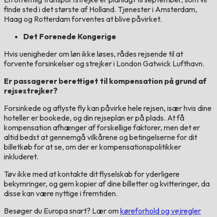
finde sted i det største af Holland. Tjenester i Amsterdam,
Haag og Rotterdam forventes at blive påvirket.
Det Forenede Kongerige
Hvis uenigheder om løn ikke løses, rådes rejsende til at
forvente forsinkelser og strejker i London Gatwick Lufthavn.
Er passagerer berettiget til kompensation på grund af
rejsestrejker?
Forsinkede og aflyste fly kan påvirke hele rejsen, især hvis dine
hoteller er bookede, og din rejseplan er på plads. At få
kompensation afhænger af forskellige faktorer, men det er
altid bedst at gennemgå vilkårene og betingelserne for dit
billetkøb for at se, om der er kompensationspolitikker
inkluderet.
Tøv ikke med at kontakte dit flyselskab for yderligere
bekymringer, og gem kopier af dine billetter og kvitteringer, da
disse kan være nyttige i fremtiden.
Besøger du Europa snart? Lær om
køreforhold og vejregler