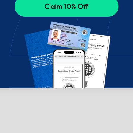
Claim 10% Off
ælp? Chat med os!