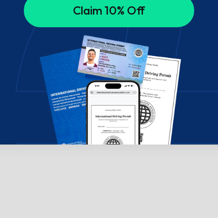
Claim 10% Off
ælp? Chat med os!