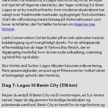
Køreturen fra Abeokuta til Lagos via motorvej A5 er en rejse
ind i hjertet af Nigerias største by, der tager omkring 3,4 timer.
Lagos er en by med kontraster, hvor moderne skyskrabere har
udsigt over traditionelle markeder og bygninger fra kolonitiden.
Start din udforskning med et besøg på Nationalmuseet, som
huser artefakter, der fortæller historien om
Nigerias rige
historie
.
Lekki Conservation Center byder på en unik oplevelse med sin
baldakingang og et mangfoldigt dyreliv. For en afslappende
eftermiddag kan du tage til Tarkwa Bay Beach, der er
tilgængelig med båd, hvor du kan nyde solbadning, svømning
og lokal fisk og skaldyr.
Eko Hotels and Suites i Lagos tilbyder luksuriøs indkvartering,
flere spisemuligheder, en pool og et fitnesscenter, hvilket sikrer
et behageligt ophold i den travle by.
Dag 7: Lagos til Benin City (318 km)
Rejser du østpå til Benin City via E1-motorvejen, en 5,6-timers
kørsel, tager du dig gennem forskellige landskaber og
pulserende samfund. Benin City er kendt for sin rige historie og