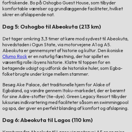
forfriskende. Bo på Oshogbo Guest House, som tilbyder
komfortable værelser og grundlæggende faciliteter, hvilket
sikrer en afslappende nat.
Dag 5: Oshogbo til Abeokuta (213 km)
Det tager omkring 3,3 timer at køre mod sydvest til Abeokuta,
hovedstaden i Ogun State, via motorvejene A1 og A5.
Abeokuta er gennemsyret af historie og kultur. Den ikoniske
Olumo Rock
er en naturlig fæstning, der har spillet en
væsentlig rolle i byens historie. Klatre til toppen for en
betagende udsigt og udforsk de historiske huler, som Egba-
folket brugte under krige mellem stammer.
Besøg Ake Palace, det traditionelle hjem for Alake of
Egbaland, og vandre gennem Itoku-markedet, der er berømt
for sine Adire-stoffer (tie-dye). Green Legacy Resort tilbyder
luksuriøs indkvartering med faciliteter såsom en swimmingpool
og spa, der giver en perfekt blanding af komfort og afslapning.
Dag 6: Abeokuta til Lagos (110 km)