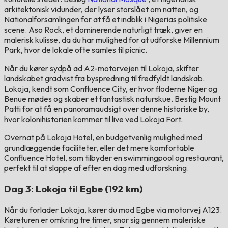
arkitektonisk vidunder, der lyser storslået om natten, og
Nationalforsamlingen for at få et indblik i Nigerias politiske
scene. Aso Rock, et dominerende naturligt træk, giver en
malerisk kulisse, da du har mulighed for at udforske Millennium
Park, hvor de lokale ofte samles til picnic.
Når du kører sydpå ad A2-motorvejen til Lokoja, skifter
landskabet gradvist fra byspredning til fredfyldt landskab.
Lokoja, kendt som Confluence City, er hvor floderne Niger og
Benue mødes og skaber et fantastisk naturskue. Bestig Mount
Patti for at få en panoramaudsigt over denne historiske by,
hvor kolonihistorien kommer til live ved Lokoja Fort.
Overnat på Lokoja Hotel, en budgetvenlig mulighed med
grundlæggende faciliteter, eller det mere komfortable
Confluence Hotel, som tilbyder en swimmingpool og restaurant,
perfekt til at slappe af efter en dag med udforskning.
Dag 3: Lokoja til Egbe (192 km)
Når du forlader Lokoja, kører du mod Egbe via motorvej A123.
Køreturen er omkring tre timer, snor sig gennem maleriske