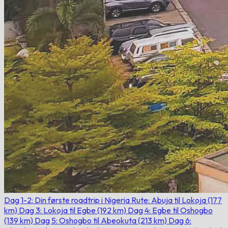
Dag 1-2: Din første roadtrip i Nigeria Rute: Abuja til Lokoja (177
km)
Dag 3: Lokoja til Egbe (192 km)
Dag 4: Egbe til Oshogbo
(139 km)
Dag 5: Oshogbo til Abeokuta (213 km)
Dag 6: