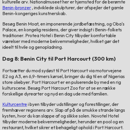
kulturelle arv. Nationalmuseet her er hjemsted for de berømte
Benin-bronzer
, indviklede skulpturer, der afspejler det gamle
Benin-kongeriges kunstnerskab.
Besøg Benin Moat, en imponerende jordbefæstning, og Oba's
Palace, en kongelig residens, der giver indsigt i Benin-folkets
traditioner. Protea Hotel i Benin City tilbyder komfortable
værelser med moderne bekvemmeligheder, hvilket gør det
ideelt til hvile og genopladning.
Dag 8: Benin City til Port Harcourt (300 km)
Fortsætter du mod sydøst til Port Harcourt via motorvejene
E2 og A3, en 6,9-timers kørsel, bringer du dig til en af ​​Nigerias
store oliebyer. Port Harcourt er en pulserende by med en rig
kulturscene. Besøg Port Harcourt Zoo for at se en række
forskellige dyrearter og nyd en dag ude med familien.
Kulturcentre
i byen tilbyder udstillinger og forestillinger, der
fremhæver regionens arv. Slap af på de smukke strande langs
kysten, hvor du kan slappe af og slikke solen. Novotel Hotel
tilbyder moderne bekvemmeligheder, herunder en pool og en
restaurant, hvilket sikrer et behageligt ophold i Port Harcourt.