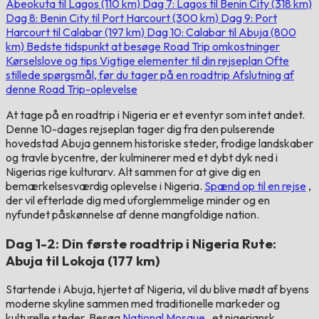
Abeokuta til Lagos (110 km)
Dag 7: Lagos til Benin City (318 km)
Dag 8: Benin City til Port Harcourt (300 km)
Dag 9: Port
Harcourt til Calabar (197 km)
Dag 10: Calabar til Abuja (800
km)
Bedste tidspunkt at besøge
Road Trip omkostninger
Kørselslove og tips
Vigtige elementer til din rejseplan
Ofte
stillede spørgsmål, før du tager på en roadtrip
Afslutning af
denne Road Trip-oplevelse
At tage på en roadtrip i Nigeria er et eventyr som intet andet.
Denne 10-dages rejseplan tager dig fra den pulserende
hovedstad Abuja gennem historiske steder, frodige landskaber
og travle bycentre, der kulminerer med et dybt dyk ned i
Nigerias rige kulturarv. Alt sammen for at give dig en
bemærkelsesværdig oplevelse i Nigeria.
Spænd op til en rejse
,
der vil efterlade dig med uforglemmelige minder og en
nyfundet påskønnelse af denne mangfoldige nation.
Dag 1-2: Din første roadtrip i Nigeria Rute:
Abuja til Lokoja (177 km)
Startende i Abuja, hjertet af Nigeria, vil du blive mødt af byens
moderne skyline sammen med traditionelle markeder og
kulturelle steder. Besøg
National Mosque
, et nigeriansk