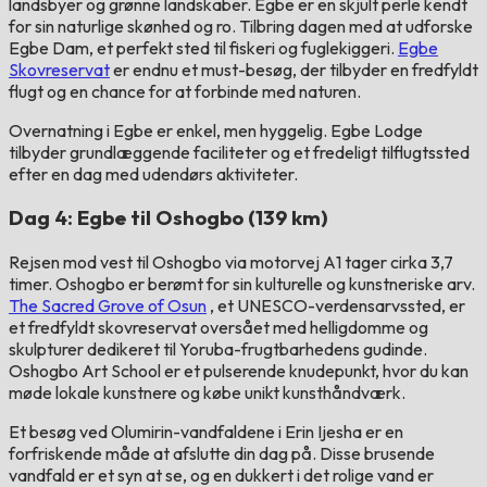
landsbyer og grønne landskaber. Egbe er en skjult perle kendt
for sin naturlige skønhed og ro. Tilbring dagen med at udforske
Egbe Dam, et perfekt sted til fiskeri og fuglekiggeri.
Egbe
Skovreservat
er endnu et must-besøg, der tilbyder en fredfyldt
flugt og en chance for at forbinde med naturen.
Overnatning i Egbe er enkel, men hyggelig. Egbe Lodge
tilbyder grundlæggende faciliteter og et fredeligt tilflugtssted
efter en dag med udendørs aktiviteter.
Dag 4: Egbe til Oshogbo (139 km)
Rejsen mod vest til Oshogbo via motorvej A1 tager cirka 3,7
timer. Oshogbo er berømt for sin kulturelle og kunstneriske arv.
The Sacred Grove of Osun
, et UNESCO-verdensarvssted, er
et fredfyldt skovreservat oversået med helligdomme og
skulpturer dedikeret til Yoruba-frugtbarhedens gudinde.
Oshogbo Art School er et pulserende knudepunkt, hvor du kan
møde lokale kunstnere og købe unikt kunsthåndværk.
Et besøg ved Olumirin-vandfaldene i Erin Ijesha er en
forfriskende måde at afslutte din dag på. Disse brusende
vandfald er et syn at se, og en dukkert i det rolige vand er