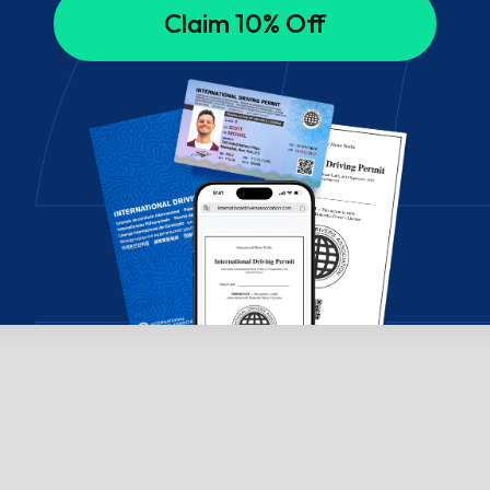
Claim 10% Off
ælp? Chat med os!