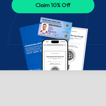
Claim 10% Off
ælp? Chat med os!