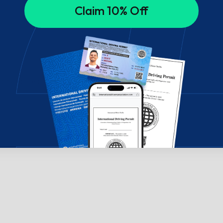
Claim 10% Off
ælp? Chat med os!