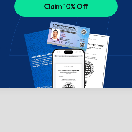
Claim 10% Off
ælp? Chat med os!