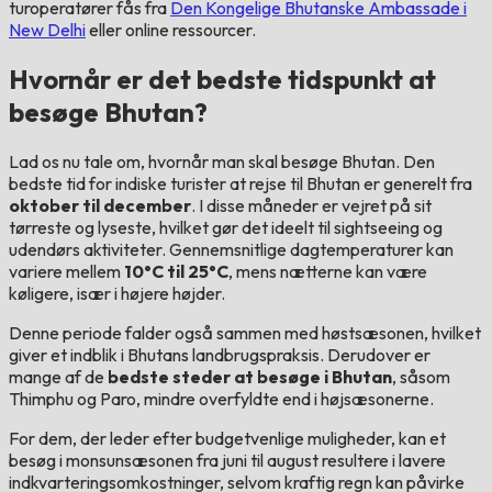
turoperatører fås fra
Den Kongelige Bhutanske Ambassade i
New Delhi
eller online ressourcer.
Hvornår er det bedste tidspunkt at
besøge Bhutan?
Lad os nu tale om, hvornår man skal besøge Bhutan. Den
bedste tid for indiske turister at rejse til Bhutan er generelt fra
oktober til december
. I disse måneder er vejret på sit
tørreste og lyseste, hvilket gør det ideelt til sightseeing og
udendørs aktiviteter. Gennemsnitlige dagtemperaturer kan
variere mellem
10°C til 25°C
, mens nætterne kan være
køligere, især i højere højder.
Denne periode falder også sammen med høstsæsonen, hvilket
giver et indblik i Bhutans landbrugspraksis. Derudover er
mange af de
bedste steder at besøge i Bhutan
, såsom
Thimphu og Paro, mindre overfyldte end i højsæsonerne.
For dem, der leder efter budgetvenlige muligheder, kan et
besøg i monsunsæsonen fra juni til august resultere i lavere
indkvarteringsomkostninger, selvom kraftig regn kan påvirke