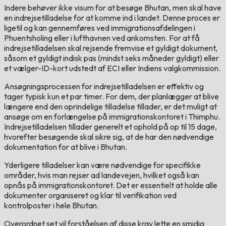
Indere behøver ikke visum for at besøge Bhutan, men skal have
en indrejsetilladelse for at komme ind i landet. Denne proces er
ligetil og kan gennemføres ved immigrationsafdelingen i
Phuentsholing eller i lufthavnen ved ankomsten. For at få
indrejsetilladelsen skal rejsende fremvise et gyldigt dokument,
såsom et gyldigt indisk pas (mindst seks måneder gyldigt) eller
et vælger-ID-kort udstedt af ECI eller Indiens valgkommission.
Ansøgningsprocessen for indrejsetilladelsen er effektiv og
tager typisk kun et par timer. For dem, der planlægger at blive
længere end den oprindelige tilladelse tillader, er det muligt at
ansøge om en forlængelse på immigrationskontoret i Thimphu.
Indrejsetilladelsen tillader generelt et ophold på op til 15 dage,
hvorefter besøgende skal sikre sig, at de har den nødvendige
dokumentation for at blive i Bhutan.
Yderligere tilladelser kan være nødvendige for specifikke
områder, hvis man rejser ad landevejen, hvilket også kan
opnås på immigrationskontoret. Det er essentielt at holde alle
dokumenter organiseret og klar til verifikation ved
kontrolposter i hele Bhutan.
Overordnet set vil forståelsen af disse krav lette en smidig