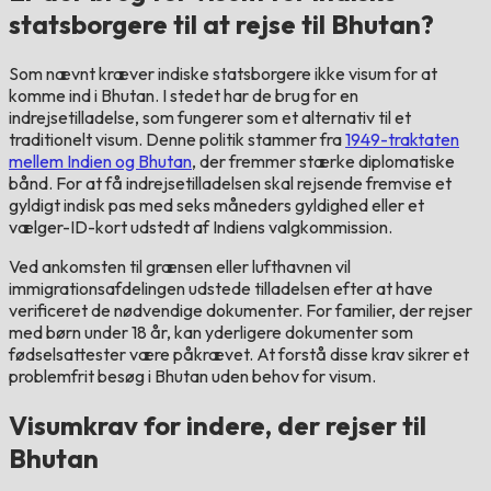
statsborgere til at rejse til Bhutan?
Som nævnt kræver indiske statsborgere ikke visum for at
komme ind i Bhutan. I stedet har de brug for en
indrejsetilladelse, som fungerer som et alternativ til et
traditionelt visum. Denne politik stammer fra
1949-traktaten
mellem Indien og Bhutan
, der fremmer stærke diplomatiske
bånd. For at få indrejsetilladelsen skal rejsende fremvise et
gyldigt indisk pas med seks måneders gyldighed eller et
vælger-ID-kort udstedt af Indiens valgkommission.
Ved ankomsten til grænsen eller lufthavnen vil
immigrationsafdelingen udstede tilladelsen efter at have
verificeret de nødvendige dokumenter. For familier, der rejser
med børn under 18 år, kan yderligere dokumenter som
fødselsattester være påkrævet. At forstå disse krav sikrer et
problemfrit besøg i Bhutan uden behov for visum.
Visumkrav for indere, der rejser til
Bhutan