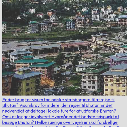
Er der brug for visum for indiske statsborgere til at rejse til
Bhutan?
Visumkrav for indere, der rejser til Bhutan
Er det
nødvendigt at deltage i lokale ture for at udforske Bhutan?
Omkostninger involveret
Hvornår er det bedste tidspunkt at
besøge Bhutan?
Hvilke særlige overvejelser skal forskellige