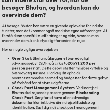
besøger Bhutan, og hvordan kan du
overvinde dem?
At besøge Bhutan kan være en givende oplevelse for indiske
turister, men det kommer også med sine egne udfordringer. At
forstå disse specifikke udfordringer og vide, hvordan man
overvinder dem, kan betydeligt forbedre din rejse.
Her er nogle vigtige overvejelser:
Grøn Skat
: Bhutan pålægger et bæredygtigt
udviklingsgebyr (SDF) på cirka
\u20b91.200 per
person per nat
. Dette gebyr støtter miljøbeskyttelse og
bæredygtig turisme. Planlæg dit ophold i
overensstemmelse hermed og budgetter for dette gebyr
på forhånd for at styre udgifterne.
Check Post Management System
: Ved indrejse i
Bhutan skal rejsende passere gennem
Rinchending
Check Post
. Sørg for at have alle nødvendige
dokumenter klar, inklusive din indrejsetilladelse og
identifikation. Sæt dig ind i check post management