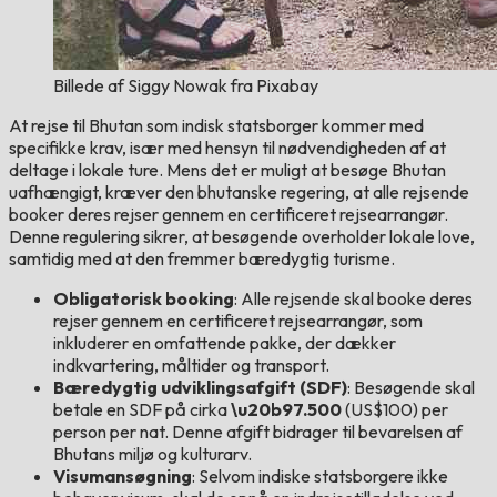
Billede af Siggy Nowak fra Pixabay
At rejse til Bhutan som indisk statsborger kommer med
specifikke krav, især med hensyn til nødvendigheden af at
deltage i lokale ture. Mens det er muligt at besøge Bhutan
uafhængigt, kræver den bhutanske regering, at alle rejsende
booker deres rejser gennem en certificeret rejsearrangør.
Denne regulering sikrer, at besøgende overholder lokale love,
samtidig med at den fremmer bæredygtig turisme.
Obligatorisk booking
: Alle rejsende skal booke deres
rejser gennem en certificeret rejsearrangør, som
inkluderer en omfattende pakke, der dækker
indkvartering, måltider og transport.
Bæredygtig udviklingsafgift (SDF)
: Besøgende skal
betale en SDF på cirka
\u20b97.500
(US$100) per
person per nat. Denne afgift bidrager til bevarelsen af
Bhutans miljø og kulturarv.
Visumansøgning
: Selvom indiske statsborgere ikke