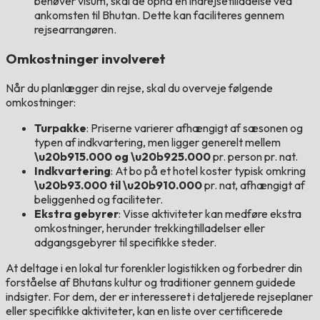
behøver visum, skal de opnå en indrejsetilladelse ved
ankomsten til Bhutan. Dette kan faciliteres gennem
rejsearrangøren.
Omkostninger involveret
Når du planlægger din rejse, skal du overveje følgende
omkostninger:
Turpakke
: Priserne varierer afhængigt af sæsonen og
typen af indkvartering, men ligger generelt mellem
\u20b915.000 og \u20b925.000
pr. person pr. nat.
Indkvartering
: At bo på et hotel koster typisk omkring
\u20b93.000 til \u20b910.000
pr. nat, afhængigt af
beliggenhed og faciliteter.
Ekstra gebyrer
: Visse aktiviteter kan medføre ekstra
omkostninger, herunder trekkingtilladelser eller
adgangsgebyrer til specifikke steder.
At deltage i en lokal tur forenkler logistikken og forbedrer din
forståelse af Bhutans kultur og traditioner gennem guidede
indsigter. For dem, der er interesseret i detaljerede rejseplaner
eller specifikke aktiviteter, kan en liste over certificerede