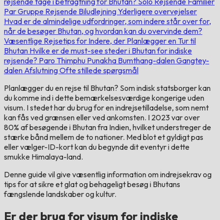
rejsende tage i betragtning for Bhutan?
Solo Rejsende
Familier
Par
Gruppe Rejsende
Biludlejning
Yderligere overvejelser
Hvad er de almindelige udfordringer, som indere står over for,
når de besøger Bhutan, og hvordan kan du overvinde dem?
Væsentlige Rejsetips for Indere, der Planlægger en Tur til
Bhutan
Hvilke er de must-see steder i Bhutan for indiske
rejsende?
Paro
Thimphu
Punakha
Bumthang-dalen
Gangtey-
dalen
Afslutning
Ofte stillede spørgsmål
Planlægger du en rejse til Bhutan? Som indisk statsborger kan
du komme ind i dette bemærkelsesværdige kongerige uden
visum. I stedet har du brug for en indrejsetilladelse, som nemt
kan fås ved grænsen eller ved ankomsten. I 2023 var over
80% af besøgende i Bhutan fra Indien, hvilket understreger de
stærke bånd mellem de to nationer. Med blot et gyldigt pas
eller vælger-ID-kort kan du begynde dit eventyr i dette
smukke Himalaya-land.
Denne guide vil give væsentlig information om indrejsekrav og
tips for at sikre et glat og behageligt besøg i Bhutans
fængslende landskaber og kultur.
Er der brug for visum for indiske