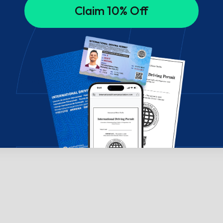
Claim 10% Off
ælp? Chat med os!