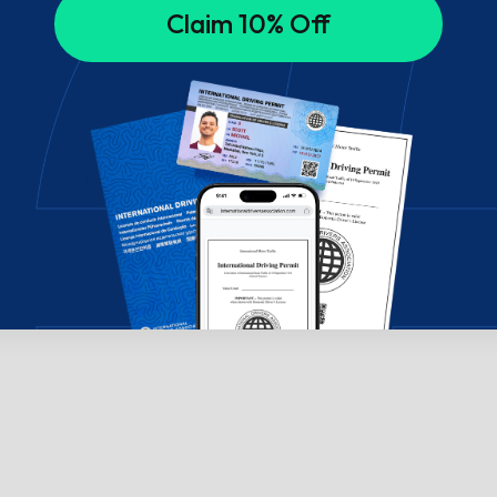
Claim 10% Off
ælp? Chat med os!