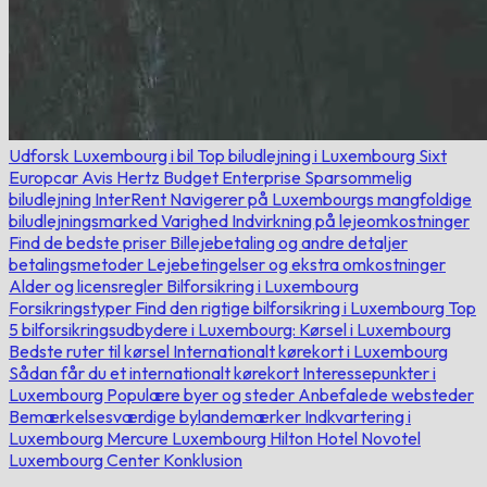
Udforsk Luxembourg i bil
Top biludlejning i Luxembourg
Sixt
Europcar
Avis
Hertz
Budget
Enterprise
Sparsommelig
biludlejning
InterRent
Navigerer på Luxembourgs mangfoldige
biludlejningsmarked
Varighed Indvirkning på lejeomkostninger
Find de bedste priser
Billejebetaling og andre detaljer
betalingsmetoder
Lejebetingelser og ekstra omkostninger
Alder og licensregler
Bilforsikring i Luxembourg
Forsikringstyper
Find den rigtige bilforsikring i Luxembourg
Top
5 bilforsikringsudbydere i Luxembourg:
Kørsel i Luxembourg
Bedste ruter til kørsel
Internationalt kørekort i Luxembourg
Sådan får du et internationalt kørekort
Interessepunkter i
Luxembourg
Populære byer og steder
Anbefalede websteder
Bemærkelsesværdige bylandemærker
Indkvartering i
Luxembourg
Mercure Luxembourg
Hilton Hotel
Novotel
Luxembourg Center
Konklusion