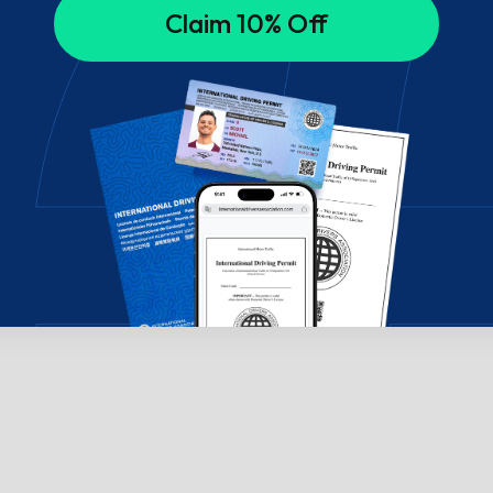
Claim 10% Off
apište nám!