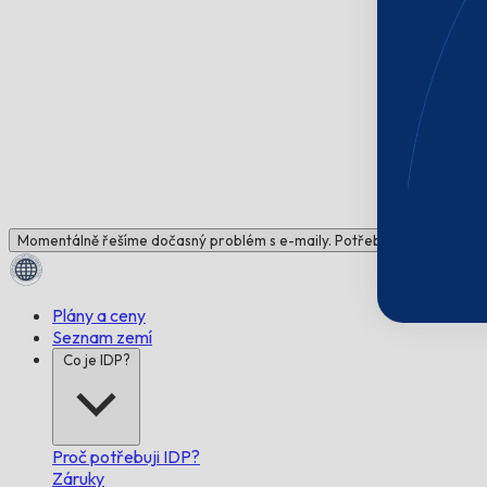
Momentálně řešíme dočasný problém s e-maily. Potřebujete pomoc? N
Plány a ceny
Seznam zemí
Co je IDP?
Proč potřebuji IDP?
Záruky