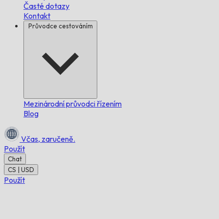
Časté dotazy
Kontakt
Průvodce cestováním
Mezinárodní průvodci řízením
Blog
Včas,
zaručeně.
Použít
Chat
CS | USD
Použít