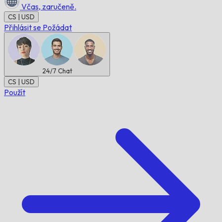
Včas,
zaručeně.
CS | USD
Přihlásit se
Požádat
24/7
Chat
CS | USD
Použít