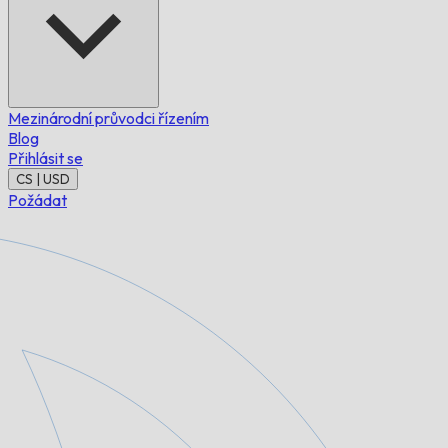
Mezinárodní průvodci řízením
Blog
Přihlásit se
CS | USD
Požádat