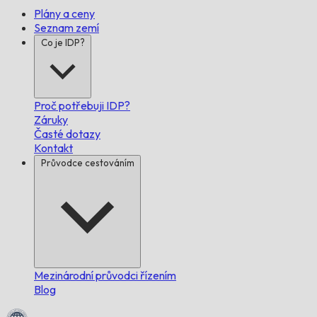
Plány a ceny
Seznam zemí
Co je IDP?
Proč potřebuji IDP?
Záruky
Časté dotazy
Kontakt
Průvodce cestováním
Mezinárodní průvodci řízením
Blog