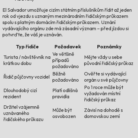
El Salvador umožňuje cizím státním příslušníkům řídit až jeden
rok od vjezdu s uznaným mezinárodním řidičským průkazem
spolu s platným domácím řidičským průkazem. Uznání
vydávajícího orgánu zde má zásadní význam – před jízdou si
potvrďte, že váš je uznáván.
Typ řidiče
Požadavek
Poznámky
Ve většině
Turista / návštěvník na
Mějte vždy u sebe
případů
krátkou dobu
původní řidičský průkaz
požadováno
Běžně
Ověřte si vydávající
Řidič půjčovny vozidel
požadováno
orgán u své půjčovny
Po 1 roce může být
Dlouhodobý cizí
Platí odlišná
vyžadován místní
rezident
pravidla
řidičský průkaz
Držitel vzájemně
Může být
Závisí na dohodě s
uznávaného
osvobozen
domovskou zemí
řidičského průkazu