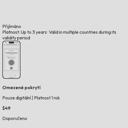
Přijímáno
Platnost: Up to 3 years
·
Valid in multiple countries during its
validity period
Omezené pokrytí
Pouze digitální
|
Platnost 1 rok
$49
Doporučeno