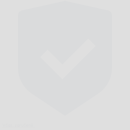
Včas,
zaručeně.