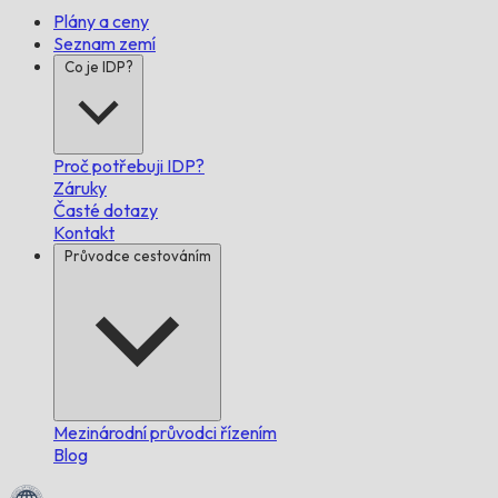
Plány a ceny
Seznam zemí
Co je IDP?
Proč potřebuji IDP?
Záruky
Časté dotazy
Kontakt
Průvodce cestováním
Mezinárodní průvodci řízením
Blog