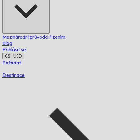
Mezinárodní průvodci řízením
Blog
Přihlásit se
CS | USD
Požádat
Destinace