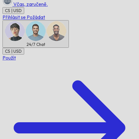
Včas,
zaručeně.
CS | USD
Přihlásit se
Požádat
24/7
Chat
CS | USD
Použít