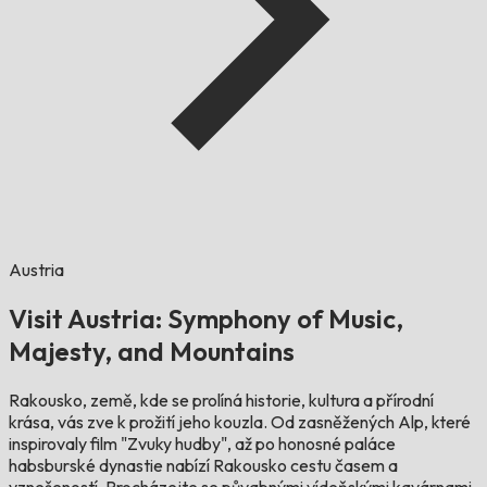
Austria
Visit Austria: Symphony of Music,
Majesty, and Mountains
Rakousko, země, kde se prolíná historie, kultura a přírodní
krása, vás zve k prožití jeho kouzla. Od zasněžených Alp, které
inspirovaly film "Zvuky hudby", až po honosné paláce
habsburské dynastie nabízí Rakousko cestu časem a
vznešeností. Procházejte se půvabnými vídeňskými kavárnami,