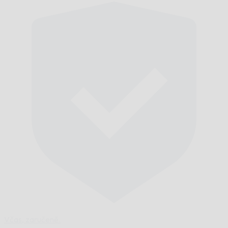
Včas,
zaručeně.