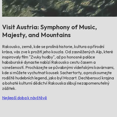
Visit Austria: Symphony of Music,
Majesty, and Mountains
Rakousko, země, kde se prolíná historie, kultura a přírodní
krása, vás zve k prožití jeho kouzla. Od zasněžených Alp, které
inspirovaly film "Zvuky hudby", až po honosné paláce
habsburské dynastie nabízí Rakousko cestu časem a
vznešeností. Procházejte se půvabnými vídeňskými kavárnami,
kde si můžete vychutnat kousek Sachertorty, a prozkoumejte
rodiště hudebních legend, jako byl Mozart. Dechberoucí krajina
a bohaté kulturní dědictví Rakouska slibují nezapomenutelný
zážitek.
Nejlepší doba k návštěvě