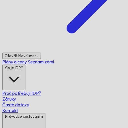
Otevřít hlavní menu
Plány a ceny
Seznam zemí
Co je IDP?
Proč potřebuji IDP?
Záruky
Časté dotazy
Kontakt
Průvodce cestováním