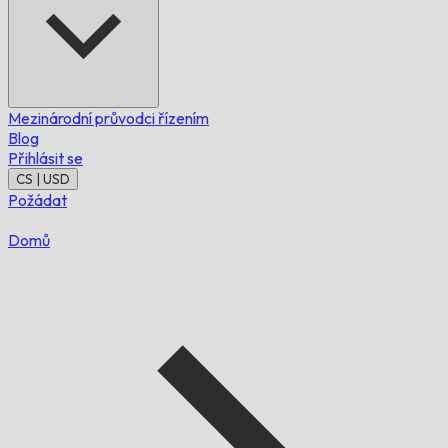
Mezinárodní průvodci řízením
Blog
Přihlásit se
CS | USD
Požádat
Domů