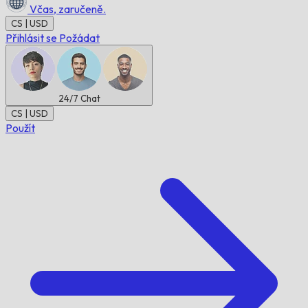
Včas,
zaručeně.
CS | USD
Přihlásit se
Požádat
24/7
Chat
CS | USD
Použít