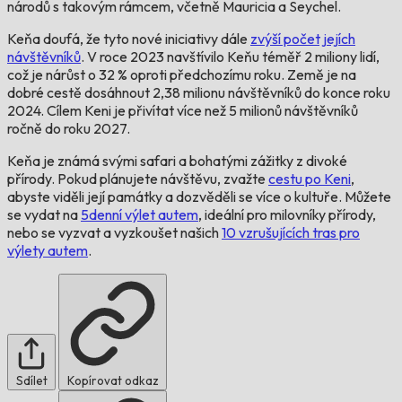
národů s takovým rámcem, včetně Mauricia a Seychel.
Keňa doufá, že tyto nové iniciativy dále
zvýší počet jejích
návštěvníků
. V roce 2023 navštívilo Keňu téměř 2 miliony lidí,
což je nárůst o 32 % oproti předchozímu roku. Země je na
dobré cestě dosáhnout 2,38 milionu návštěvníků do konce roku
2024. Cílem Keni je přivítat více než 5 milionů návštěvníků
ročně do roku 2027.
Keňa je známá svými safari a bohatými zážitky z divoké
přírody. Pokud plánujete návštěvu, zvažte
cestu po Keni
,
abyste viděli její památky a dozvěděli se více o kultuře. Můžete
se vydat na
5denní výlet autem
, ideální pro milovníky přírody,
nebo se vyzvat a vyzkoušet našich
10 vzrušujících tras pro
výlety autem
.
Sdílet
Kopírovat odkaz