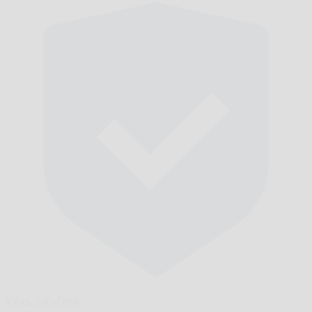
Včas,
zaručeně.