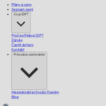
Plány a ceny
Seznam zemí
Co je IDP?
Proč potřebuji IDP?
Záruky
Časté dotazy
Kontakt
Průvodce cestováním
Mezinárodní průvodci řízením
Blog