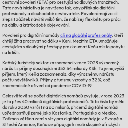
cestovní povolení (ETA) pro cestující na dlouhých tranzitech.
Tato nová iniciativa je navržena tak, aby přilákala digitální
profesionály a dlouhodobé cestovatele. Povolení mají za cíl
zlepšit zážitek návštěvníků tím, že nabízejí flexibilitu pro práci
na dálku a krátkodobé objevování.
Povolení pro digitální nomády
cílí na globální profesionály
, kteří
chtějí žít a pracovat na dálku v Keni. Mezitím ETA umožňuje
cestujícím s dlouhými přestupy prozkoumat Keňu místo pobytu
na letišti.
Keňský turistický sektor zaznamenal v roce 2023 významný
nárůst, s příjmy dosahujícími 352,54 miliardy KSh. To je nejvyšší
příjem, který Keňa zaznamenala, díky výraznému nárůstu
počtu návštěvníků. Příjmy z turismu vzrostly o 32 %, což
znamená silné oživení od pandemie COVID-19.
Celosvětově se počet digitálních nomádů zvyšuje, v roce 2023
je to přes 40 milionů digitálních profesionálů. Toto číslo by mělo
do roku 2030 vzrůst na 60 milionů, přičemž digitální nomádi
upřednostňují země jako Kostarika, Portugalsko a Mexiko.
Zatímco většina zemí s vízy pro digitální nomády je v Evropě a
Střední Americe, Keňa se připojuje k malé skupině afrických