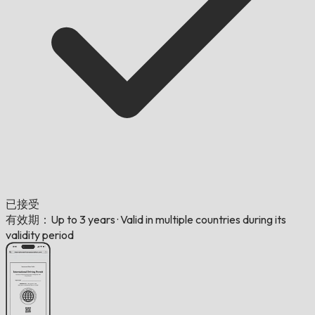
已接受
有效期：Up to 3 years
·
Valid in multiple countries during its
validity period