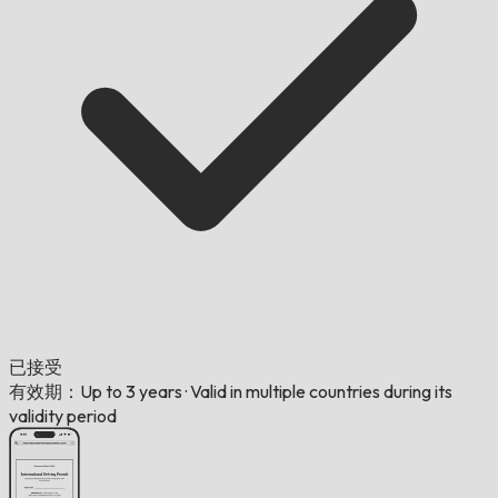
已接受
有效期：Up to 3 years
·
Valid in multiple countries during its
validity period