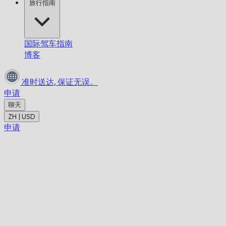
旅行指南
国际驾车指南
博客
准时送达,
保证无误。
申请
聊天
ZH | USD
申请