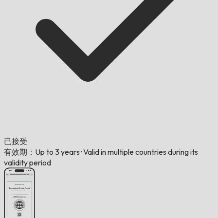
已接受
有效期：Up to 3 years
·
Valid in multiple countries during its
validity period