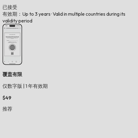
已接受
有效期：Up to 3 years
·
Valid in multiple countries during its
validity period
覆盖有限
仅数字版
|
1 年有效期
$49
推荐