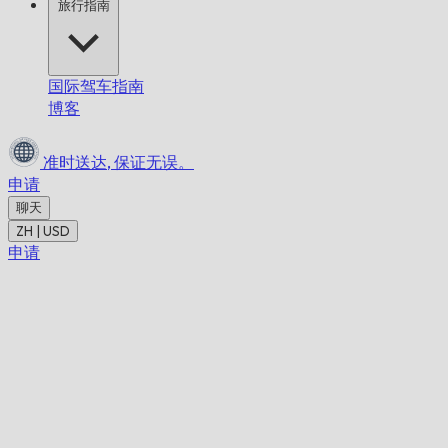
旅行指南
国际驾车指南
博客
准时送达,
保证无误。
申请
聊天
ZH | USD
申请