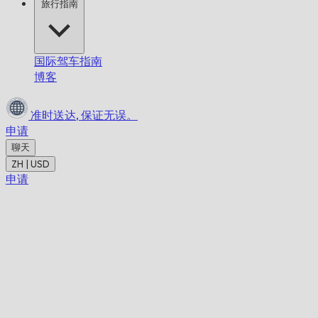
旅行指南
国际驾车指南
博客
准时送达,
保证无误。
申请
聊天
ZH | USD
申请