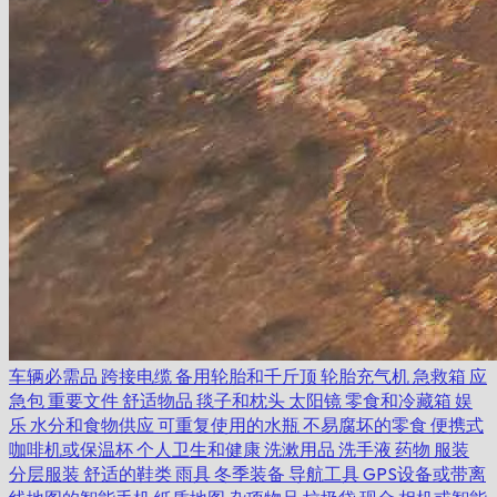
车辆必需品
跨接电缆
备用轮胎和千斤顶
轮胎充气机
急救箱
应
急包
重要文件
舒适物品
毯子和枕头
太阳镜
零食和冷藏箱
娱
乐
水分和食物供应
可重复使用的水瓶
不易腐坏的零食
便携式
咖啡机或保温杯
个人卫生和健康
洗漱用品
洗手液
药物
服装
分层服装
舒适的鞋类
雨具
冬季装备
导航工具
GPS设备或带离