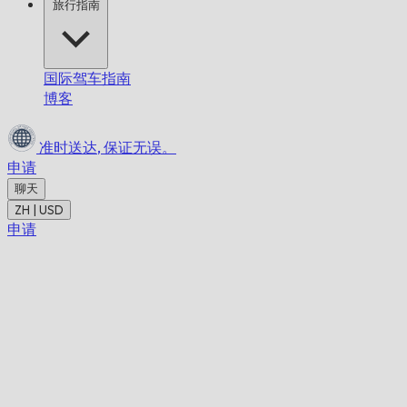
旅行指南
国际驾车指南
博客
准时送达,
保证无误。
申请
聊天
ZH | USD
申请