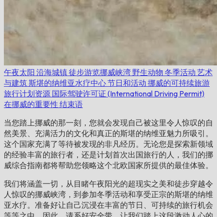
午夜太阳
沿海城镇
徒步游览挪威峡湾
野生动物
冬季活动
艺术
与建筑
斯堪的纳维亚水疗中心
节日和活动
挪威的可持续旅游
旅行计划资源
国际驾驶许可证 (International Driving Permit)
在挪威的重要性
结束语
当您踏上挪威的那一刻，您就会发现自己被这里令人惊叹的自
然美景、充满活力的文化和真正的斯堪的纳维亚魅力所吸引。
这个国家充满了等待被发现的非凡经历。无论您是探索新领域
的经验丰富的旅行者，还是计划首次出国旅行的人，我们的挪
威综合指南都将帮助您领略这个北欧国家所提供的最佳体验。
我们将涵盖一切，从目睹午夜阳光的超现实之美和徒步穿越令
人惊叹的挪威峡湾，到参加冬季活动和享受正宗的斯堪的纳维
亚水疗。准备好让自己沉浸在丰富的节日、可持续的旅行机会
等等之中。因此，请系好安全带，让我们踏上这段激动人心的